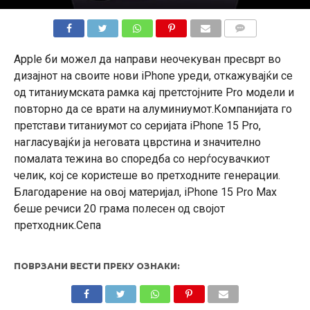
КОМЕНТАРИ
Apple би можел да направи неочекуван пресврт во
дизајнот на своите нови iPhone уреди, откажувајќи се
од титаниумската рамка кај претстојните Pro модели и
повторно да се врати на алуминиумот.Компанијата го
претстави титаниумот со серијата iPhone 15 Pro,
нагласувајќи ја неговата цврстина и значително
помалата тежина во споредба со нерѓосувачкиот
челик, кој се користеше во претходните генерации.
Благодарение на овој материјал, iPhone 15 Pro Max
беше речиси 20 грама полесен од својот
претходник.Сепа
ПОВРЗАНИ ВЕСТИ ПРЕКУ ОЗНАКИ: