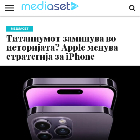
ЗА
НАС
КОНТАКТ
МАРКЕТИНГ
ПОЧЕТНА
МЕДИАСЕТ
Титаниумот заминува во
историјата? Apple менува
стратегија за iPhone