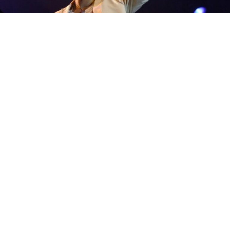
Македонската легенда Тоше Проески, денес на 25
јануари, ќе дуваше 45 свеќи на тортата.. Иако за
многу фанови на Тоше Проески времето застана во
2007 година, тој сè уште живее преку неговите песни
и дела. Нашиот Тоше, човекот кој умешее да ги
сплоти сите. Кај него поделби немаше.Тоше Проески
е роден на 25 јануари 1981 година во
Крушево.Неговите родители уште како дете
забележале дека поседува музички талент, па така и
го насочиле неговиот животен пат. Како малечок
настапува на „Златно славејче“ и на „Мелфест“, пред и