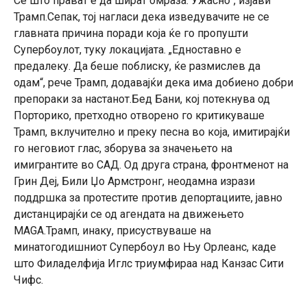
Сè што прават е да шират омраза. Ужасно“, изјави
Трамп.Сепак, тој нагласи дека изведувачите не се
главната причина поради која ќе го пропушти
Супербоулот, туку локацијата. „Едноставно е
предалеку. Да беше поблиску, ќе размислев да
одам“, рече Трамп, додавајќи дека има добиено добри
препораки за настанот.Бед Бани, кој потекнува од
Порторико, претходно отворено го критикуваше
Трамп, вклучително и преку песна во која, имитирајќи
го неговиот глас, зборува за значењето на
имигрантите во САД. Од друга страна, фронтменот на
Грин Деј, Били Џо Армстронг, неодамна изрази
поддршка за протестите против депортациите, јавно
дистанцирајќи се од агендата на движењето
MAGA.Трамп, инаку, присуствуваше на
минатогодишниот Супербоул во Њу Орлеанс, каде
што Филаделфија Иглс триумфираа над Канзас Сити
Чифс.