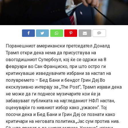
КОМЕНТАРИ
Поранешниот американски претседател Доналд
Трамп откри дека нема да присуствува на
овогодишниот Супербоул, кој ќе се одржи на 8
февруари во Сан Франциско, при што остро ги
критикуваше изведувачите избрани за настап на
полувремето – Бед Бани и бендот Грин Деј.Во
ексклузивно интервју за „The Post“, Трамп изјави дека
не може да ги поднесе музичарите кои ќе ја
забавуваат публиката на најгледаниот НФЛ настан,
оценувајќи го нивниот избор како „ужасен“. Тој
посочи дека и Бед Бани и Грин Деј се познати како
критичари на неговата политика.„Јас сум против нив.