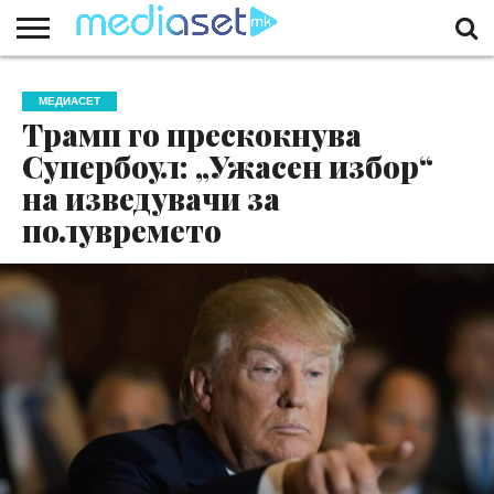
ЗА
НАС
КОНТАКТ
МАРКЕТИНГ
ПОЧЕТНА
МЕДИАСЕТ
Трамп го прескокнува
Супербоул: „Ужасен избор“
на изведувачи за
полувремето