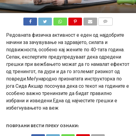
КОМЕНТАРИ
Редовната физичка активност е еден од најдобрите
начини за зачувување на здравјето, силата и
подвижноста, особено кај жените по 40-тата година.
Сепак, експертите предупредуваат дека одредени
грешки при вежбањето можат да го намалат ефектот
од тренингот, па дури и да го зголемат ризикот од
повреди.Меѓународно признатата инструкторка по
јога Сида Акшар посочува дека со текот на годините е
особено важно тренинзите да бидат правилно
избрани и изведени.Една од најчестите грешки е
избегнувањето на веж
ПОВРЗАНИ ВЕСТИ ПРЕКУ ОЗНАКИ: