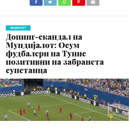
МЕДИАСЕТ
Допинг-скандал на
Мундијалот: Осум
фудбалери на Тунис
позитивни на забранета
супстанца