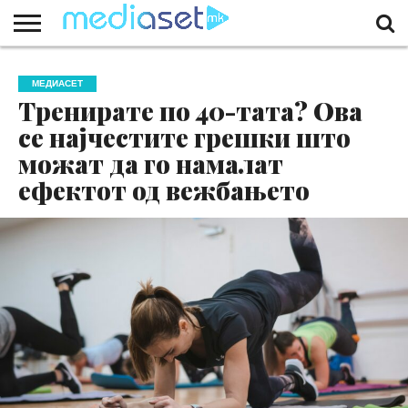
ЗА
НАС
КОНТАКТ
МАРКЕТИНГ
ПОЧЕТНА
МЕДИАСЕТ
Тренирате по 40-тата? Ова
се најчестите грешки што
можат да го намалат
ефектот од вежбањето