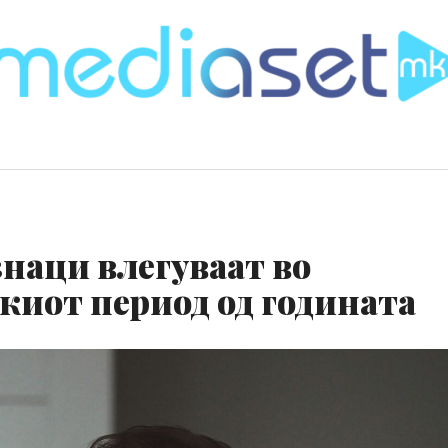
наци влегуваат во
киот период од годината