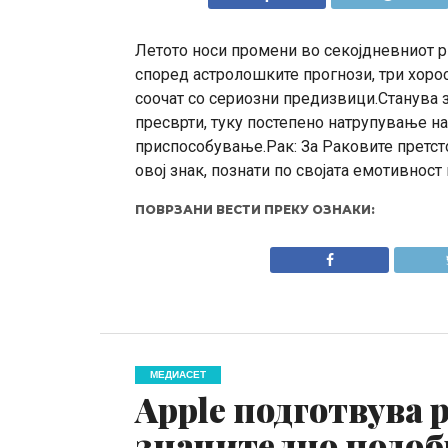
Летото носи промени во секојдневниот р
според астролошките прогнози, три хоро
соочат со сериозни предизвици.Станува з
пресврти, туку постепено натрупување на
приспособување.Рак: За Раковите претс
овој знак, познати по својата емотивност 
ПОВРЗАНИ ВЕСТИ ПРЕКУ ОЗНАКИ:
МЕДИАСЕТ
Apple подготвува р
значително подоб