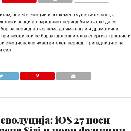
КОМЕНТАРИ
итам, повеќе емоции и зголемена чувствителност, а
скопски знаци во наредниот период би можеле да се
бор за период во кој нема да има нагли и драматични
 притисоци кои ќе бараат дополнителна енергија, трпение и
тои емоционално чувствителен период. Припадниците на
и сил
еволуција: iOS 27 носи
рена Siri и нови функции