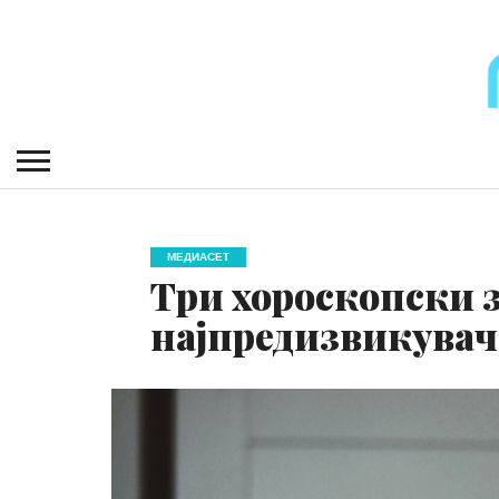
МЕДИАСЕТ
Три хороскопски з
најпредизвикувач