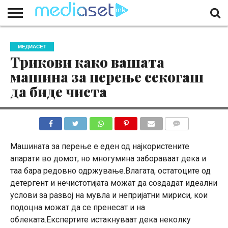
ЗА
НАС
КОНТАКТ
МАРКЕТИНГ
ПОЧЕТНА
МЕДИАСЕТ
Трикови како вашата
машина за перење секогаш
да биде чиста
КОМЕНТАРИ
Машината за перење е еден од најкористените
апарати во домот, но многумина забораваат дека и
таа бара редовно одржување.Влагата, остатоците од
детергент и нечистотијата можат да создадат идеални
услови за развој на мувла и непријатни мириси, кои
подоцна можат да се пренесат и на
облеката.Експертите истакнуваат дека неколку