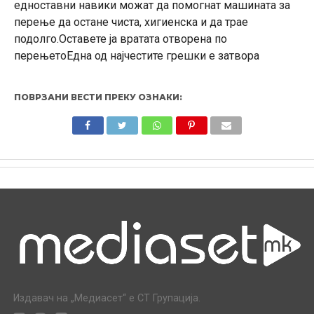
едноставни навики можат да помогнат машината за
перење да остане чиста, хигиенска и да трае
подолго.Оставете ја вратата отворена по
перењетоЕдна од најчестите грешки е затвора
ПОВРЗАНИ ВЕСТИ ПРЕКУ ОЗНАКИ:
Издавач на „Медиасет“ е СТ Групација.