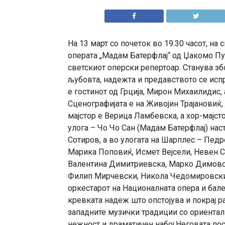
На 13 март со почеток во 19.30 часот, на
операта „Мадам Батерфлај“ од Џакомо Пу
светскиот оперски репертоар. Станува зб
љубовта, надежта и предавството се испр
е гостинот од Грција, Мирон Михаилидис, 
Сценографијата е на Живојин Трајановиќ, 
мајстор е Верица Ламбевска, а хор-мајст
улога – Чо Чо Сан (Мадам Батерфлај) нас
Сотиров, а во улогата на Шарплес – Педр
Марика Поповиќ, Исмет Вејсели, Невен С
Валентина Димитриевска, Марко Димовск
Филип Мирчевски, Никола Чедомировски,
оркестарот на Националната опера и бале
кревката надеж што опстојува и покрај р
западните музички традиции со ориенталн
нежност и драматичен набој.Неговата пос