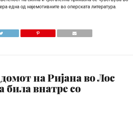
опера една од најемотивните во оперската литература.
 домот на Ријана во Лос
а била внатре со