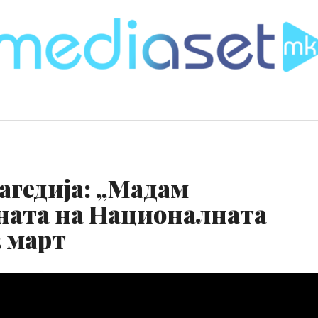
агедија: „Мадам
ената на Националната
3 март