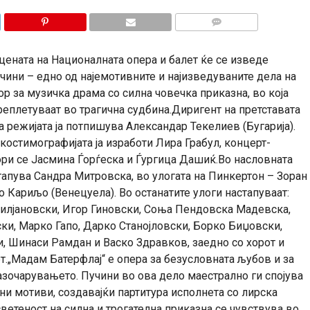
КОМЕНТАРИ
 сцената на Националната опера и балет ќе се изведе
чини – едно од најемотивните и најизведуваните дела на
ор за музичка драма со силна човечка приказна, во која
еплетуваат во трагична судбина.Диригент на претставата
а режијата ја потпишува Александар Текелиев (Бугарија).
костимографијата ја изработи Лира Грабул, концерт-
ори се Јасмина Ѓорѓеска и Ѓургица Дашиќ.Во насловната
тапува Сандра Митровска, во улогата на Пинкертон – Зоран
о Кариљо (Венецуела). Во останатите улоги настапуваат:
илјановски, Игор Гиновски, Соња Пендовска Мадевска,
и, Марко Гапо, Дарко Станојловски, Борко Биџовски,
 Шинаси Рамдан и Васко Здравков, заедно со хорот и
т.„Мадам Батерфлај“ е опера за безусловната љубов и за
азочарувањето. Пучини во ова дело маестрално ги спојува
и мотиви, создавајќи партитура исполнета со лирска
ветеност на силна и трогателна приказна се чувствува во