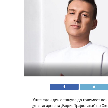
Уште еден ден останува до големиот конц
јуни во арената „Борис Трајковски“ во С