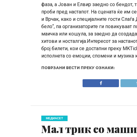
фаза, а Јован и Елвир заедно со бендот, 
проби пред настапот. На сцената ќе им се
и Врчак, како и специјалните гости Слаѓа
бело“, па организаторите ги повикуваат п
маичка или кошула, за заедно да создад
хитови и носталгија.Интересот за настано
број билети, кои се достапни преку MKTi
исполнета со емоции, спомени и музика к
ПОВРЗАНИ ВЕСТИ ПРЕКУ ОЗНАКИ:
МЕДИАСЕТ
Мал трик со маши