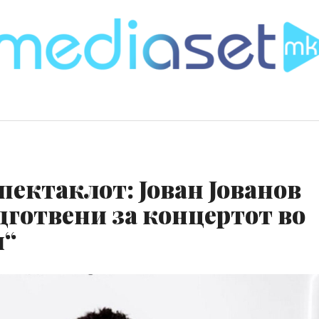
спектаклот: Јован Јованов
дготвени за концертот во
и“