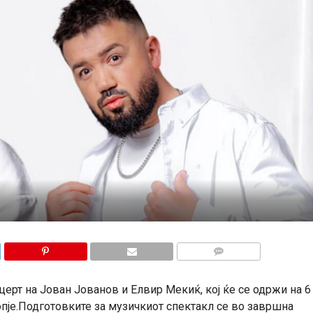
КОМЕНТАРИ
ерт на Јован Јованов и Елвир Мекиќ, кој ќе се одржи на 6
копје.Подготовките за музичкиот спектакл се во завршна