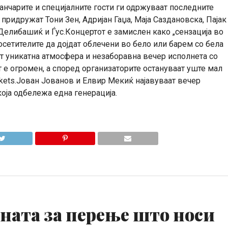
танчарите и специјалните гости ги одржуваат последните
 придружат Тони Зен, Адријан Гаџа, Маја Саздановска, Пајак
 Делибашиќ и Ѓус.Концертот е замислен како „сензација во
осетителите да дојдат облечени во бело или барем со бела
ат уникатна атмосфера и незаборавна вечер исполнета со
т е огромен, а според организаторите остануваат уште мал
ckets.Јован Јованов и Елвир Мекиќ најавуваат вечер
оја одбележа една генерација.
ната за перење што носи