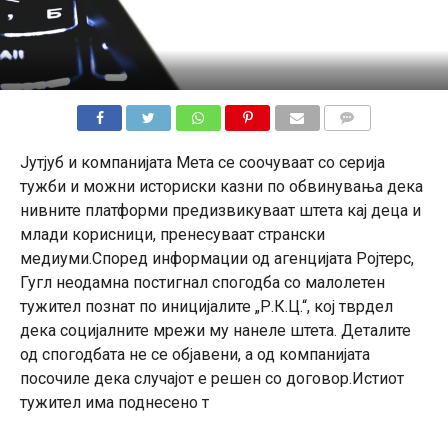
КОМЕНТАРИ
Јутјуб и компанијата Мета се соочуваат со серија
тужби и можни историски казни по обвинувања дека
нивните платформи предизвикуваат штета кај деца и
млади корисници, пренесуваат странски
медиуми.Според информации од агенцијата Ројтерс,
Гугл неодамна постигнал спогодба со малолетен
тужител познат по иницијалите „Р.К.Ц.“, кој тврдел
дека социјалните мрежи му нанеле штета. Деталите
од спогодбата не се објавени, а од компанијата
посочиле дека случајот е решен со договор.Истиот
тужител има поднесено т