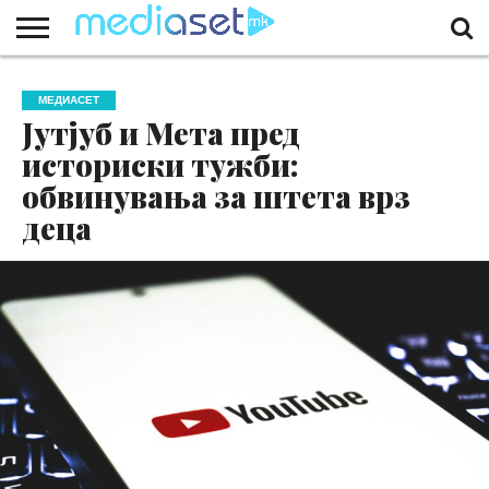
ЗА
НАС
КОНТАКТ
МАРКЕТИНГ
ПОЧЕТНА
МЕДИАСЕТ
Јутјуб и Мета пред
историски тужби:
обвинувања за штета врз
деца