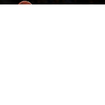
Евролигата продолжува со трансформацијата кон
франшизен модел, а напуштањето на
натпреварувањето во иднина би можело да стане
исклучително скапо за секој клуб што ќе одлучи да
замине.На состанокот одржан во петокот, Евролигата
официјално го потврди почетокот на преминот кон
франшизен систем, при што сите 13 клубови-
акционери остануваат дел од елитното европско
кошаркарско натпреварување, меѓу нив и Реал
Мадрид.Едно од клучните прашања во новиот модел
е значителното зголемување на откупната клауз