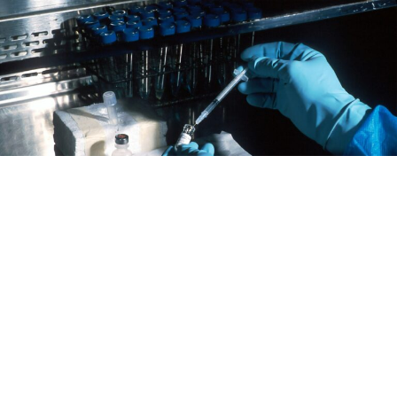
Научници идентификуваа досега непознато
невроразвоено пореметување од генетско потекло,
што може да донесе дијагноза за илјадници деца и
семејства ширум светот. Станува збор за синдром