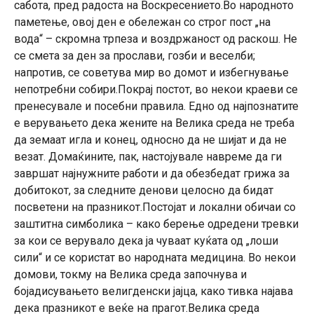
сабота, пред радоста на Воскресението.Во народното
паметење, овој ден е обележан со строг пост „на
вода“ – скромна трпеза и воздржаност од раскош. Не
се смета за ден за прослави, гозби и веселби;
напротив, се советува мир во домот и избегнување
непотребни собири.Покрај постот, во некои краеви се
пренесувале и посебни правила. Едно од најпознатите
е верувањето дека жените на Велика среда не треба
да земаат игла и конец, односно да не шијат и да не
везат. Домаќините, пак, настојувале навреме да ги
завршат најнужните работи и да обезбедат грижа за
добитокот, за следните денови целосно да бидат
посветени на празникот.Постојат и локални обичаи со
заштитна симболика – како берење одредени тревки
за кои се верувало дека ја чуваат куќата од „лоши
сили“ и се користат во народната медицина. Во некои
домови, токму на Велика среда започнува и
бојадисувањето велигденски јајца, како тивка најава
дека празникот е веќе на прагот.Велика среда