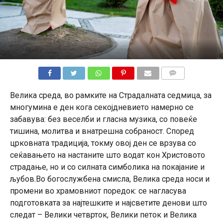
КОМЕНТАРИ
Велика среда, во рамките на Страдалната седмица, за
многумина е ден кога секојдневието намерно се
забавува: без веселби и гласна музика, со повеќе
тишина, молитва и внатрешна собранoст. Според
црковната традиција, токму овој ден се врзува со
сеќавањето на настаните што водат кон Христовото
страдање, но и со силната симболика на покајание и
љубов.Во богослужбена смисла, Велика среда носи и
промени во храмовниот поредок: се нагласува
подготовката за најтешките и најсветите денови што
следат – Велики четврток, Велики петок и Велика