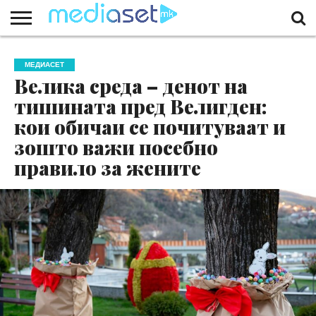
ЗА
НАС
КОНТАКТ
МАРКЕТИНГ
ПОЧЕТНА
МЕДИАСЕТ
Велика среда – денот на
тишината пред Велигден:
кои обичаи се почитуваат и
зошто важи посебно
правило за жените