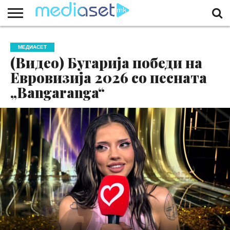
ЗА
НАС
КОНТАКТ
МАРКЕТИНГ
ПОЧЕТНА
МЕДИАСЕТ
(Видео) Бугарија победи на
Евровизија 2026 со песната
„Bangaranga“