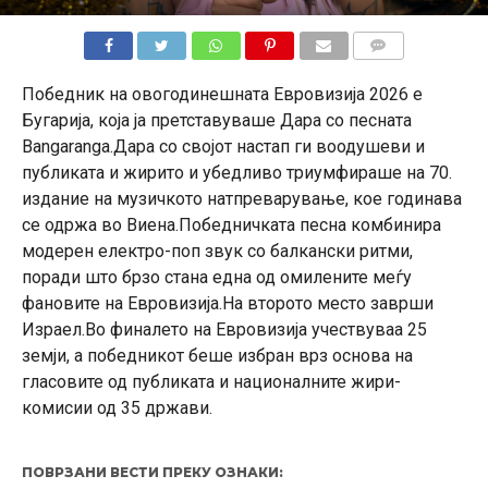
КОМЕНТАРИ
Победник на овогодинешната Евровизија 2026 е
Бугарија, која ја претставуваше Дара со песната
Bangaranga.Дара со својот настап ги воодушеви и
публиката и жирито и убедливо триумфираше на 70.
издание на музичкото натпреварување, кое годинава
се одржа во Виена.Победничката песна комбинира
модерен електро-поп звук со балкански ритми,
поради што брзо стана една од омилените меѓу
фановите на Евровизија.На второто место заврши
Израел.Во финалето на Евровизија учествуваа 25
земји, а победникот беше избран врз основа на
гласовите од публиката и националните жири-
комисии од 35 држави.
ПОВРЗАНИ ВЕСТИ ПРЕКУ ОЗНАКИ: