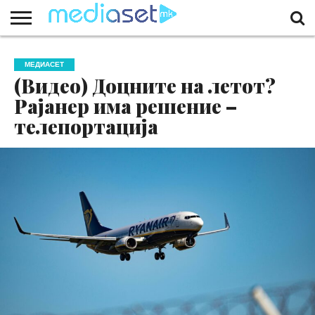
ЗА
НАС
КОНТАКТ
МАРКЕТИНГ
ПОЧЕТНА
МЕДИАСЕТ
(Видео) Доцните на летот?
Рајанер има решение –
телепортација