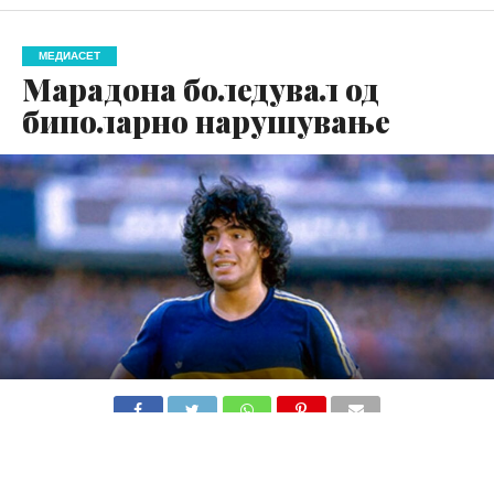
МЕДИАСЕТ
Марадона боледувал од
биполарно нарушување
Легендарниот аргентински фудбалер Диего
Марадона боледувал од биполарно нарушување и