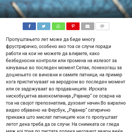
КОМЕНТАРИ
Пропуштањето лет може да биде многу
фрустрирачко, особено ако тоа се случи поради
работи на кои не можете да влијаете, како
безбедносни контроли или промена на излезот за
качување во последен момент.Сепак, понекогаш за
доцнењето се виновни и самите патници, на пример
кога пристигнуваат на аеродром во последен момент
или се задржуваат во продавниците. Ирската
нискобуџетна авиокомпанија „Рајанер“ се осврна на
тоа на својот препознатлив, духовит начин.Во вирално
видео објавено на Фејсбук, „Рајанер“ сатирично
прикажа што мислат патниците кои го пропуштаат
летот дека треба да се случи. На снимката се гледа
маж кој трча по пистата додека неговиот авион веќе