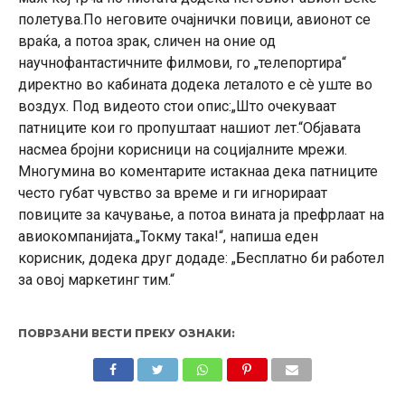
полетува.По неговите очајнички повици, авионот се
враќа, а потоа зрак, сличен на оние од
научнофантастичните филмови, го „телепортира“
директно во кабината додека леталото е сè уште во
воздух. Под видеото стои опис:„Што очекуваат
патниците кои го пропуштаат нашиот лет.“Објавата
насмеа бројни корисници на социјалните мрежи.
Многумина во коментарите истакнаа дека патниците
често губат чувство за време и ги игнорираат
повиците за качување, а потоа вината ја префрлаат на
авиокомпанијата.„Токму така!“, напиша еден
корисник, додека друг додаде: „Бесплатно би работел
за овој маркетинг тим.“
ПОВРЗАНИ ВЕСТИ ПРЕКУ ОЗНАКИ: