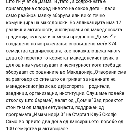
што ги учат се „мама“ и „тато“, а содржината е
прилагодена според нивото на секое дете – дали
само разбира, малку зборува или веќе течно
комуницира на македонски. Во апликацијата има 17
различни активности, инспирирани од македонската
традиција, култура и семејни вредности.„Домче“ е
создадено по истражување спроведено меѓу 374
семејства од дијаспората, кое покажало дека многу
деца сè поретко го користат македонскиот јазик, а
дел од нив чувствуваат и несигурност кога треба да
зборуваат со роднините во Македонија.„Отворени сме
за разговор со сите што се грижат за иднината на
македонскиот јазик во дијаспората – родители,
заедници, организации, институции. Слушаме повеќе
отколку што бараме“, велат од „Домче“.Зад проектот
стои тим од млади ентузијасти, поддржан од
програмата „Имам идеја 3“ на Стартап Клуб Скопје.
Само во првите два дена од лансирањето, повеќе од
100 семејства ја активирале