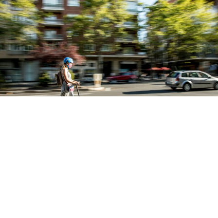
Грчката вада размислува за построги регулативи за
електричните тротинети по фатални несреќи во кои
се вклучени малолетници, вклучувајќи ја смртта на
13-годишно дете и сериозен судир во кој