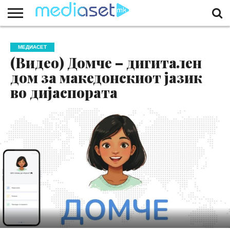
ЗА
НАС
КОНТАКТ
МАРКЕТИНГ
ПОЧЕТНА
МЕДИАСЕТ
(Видео) Домче – дигитален
дом за македонскиот јазик
во дијаспората