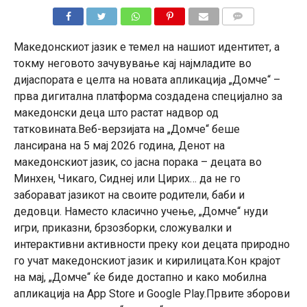
КОМЕНТАРИ
Македонскиот јазик е темел на нашиот идентитет, а
токму неговото зачувување кај најмладите во
дијаспората е целта на новата апликација „Домче“ –
прва дигитална платформа создадена специјално за
македонски деца што растат надвор од
татковината.Веб-верзијата на „Домче“ беше
лансирана на 5 мај 2026 година, Денот на
македонскиот јазик, со јасна порака – децата во
Минхен, Чикаго, Сиднеј или Цирих… да не го
заборават јазикот на своите родители, баби и
дедовци. Наместо класично учење, „Домче“ нуди
игри, приказни, брзозборки, сложувалки и
интерактивни активности преку кои децата природно
го учат македонскиот јазик и кирилицата.Кон крајот
на мај, „Домче“ ќе биде достапно и како мобилна
апликација на App Store и Google Play.Првите зборови