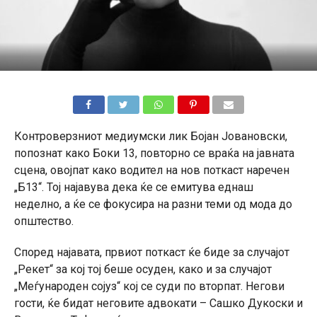
Контроверзниот медиумски лик Бојан Јовановски,
попознат како Боки 13, повторно се враќа на јавната
сцена, овојпат како водител на нов поткаст наречен
„Б13“. Тој најавува дека ќе се емитува еднаш
неделно, а ќе се фокусира на разни теми од мода до
општество.
Според најавата, првиот поткаст ќе биде за случајот
„Рекет“ за кој тој беше осуден, како и за случајот
„Меѓународен сојуз“ кој се суди по вторпат. Негови
гости, ќе бидат неговите адвокати – Сашко Дукоски и