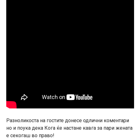
Разноликоста на гостите донесе одлични коментари
но и поука дека Кога ќе настане кавга за пари жената
е секогаш во право!