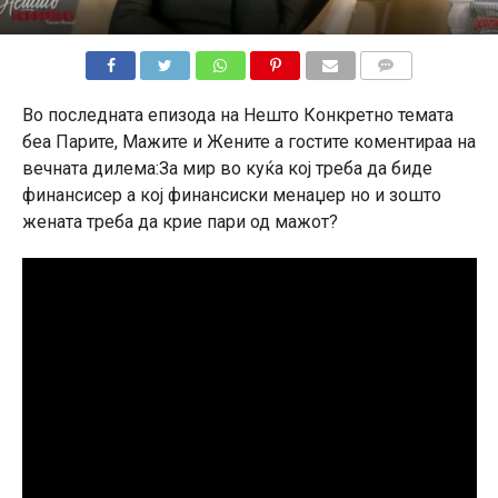
КОМЕНТАРИ
Во последната епизода на Нешто Конкретно темата
беа Парите, Мажите и Жените а гостите коментираа на
вечната дилема:За мир во куќа кој треба да биде
финансисер а кој финансиски менаџер но и зошто
жената треба да крие пари од мажот?