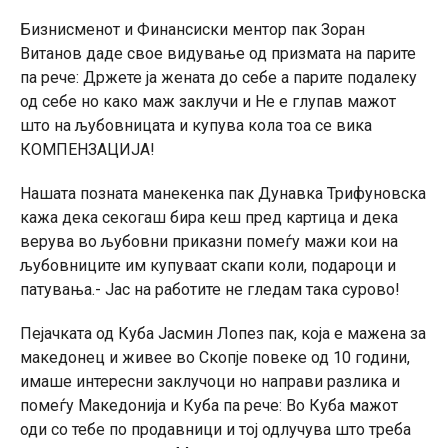
Бизнисменот и Финансиски ментор пак Зоран
Витанов даде свое видување од призмата на парите
па рече: Држете ја жената до себе а парите подалеку
од себе но како маж заклучи и Не е глупав мажот
што на љубовницата и купува кола тоа се вика
КОМПЕНЗАЦИЈА!
Нашата позната манекенка пак Дунавка Трифуновска
кажа дека секогаш бира кеш пред картица и дека
верува во љубовни приказни помеѓу мажи кои на
љубовниците им купуваат скапи коли, подароци и
патувања.- Јас на работите не гледам така сурово!
Пејачката од Куба Јасмин Лопез пак, која е мажена за
македонец и живее во Скопје повеке од 10 години,
имаше интересни заклучоци но направи разлика и
помеѓу Македонија и Куба па рече: Во Куба мажот
оди со тебе по продавници и тој одлучува што треба