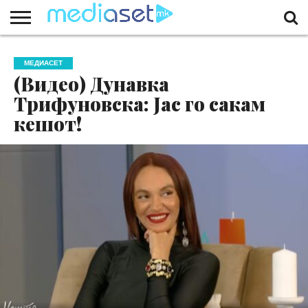
ЗА
НАС
КОНТАКТ
МАРКЕТИНГ
ПОЧЕТНА
МЕДИАСЕТ
(Видео) Дунавка
Трифуновска: Јас го сакам
кешот!