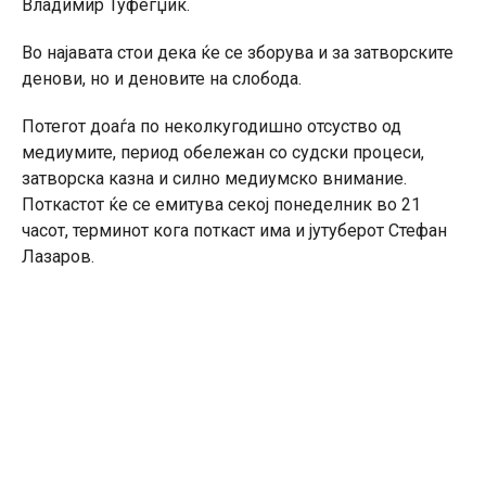
Владимир Туфегџиќ.
Во најавата стои дека ќе се зборува и за затворските
денови, но и деновите на слобода.
Потегот доаѓа по неколкугодишно отсуство од
медиумите, период обележан со судски процеси,
затворска казна и силно медиумско внимание.
Поткастот ќе се емитува секој понеделник во 21
часот, терминот кога поткаст има и јутуберот Стефан
Лазаров.