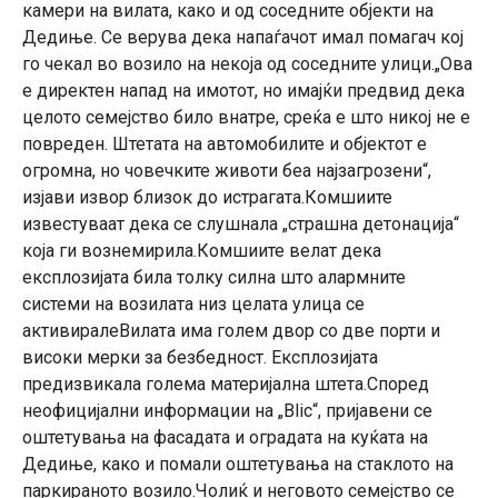
камери на вилата, како и од соседните објекти на
Дедиње. Се верува дека напаѓачот имал помагач кој
го чекал во возило на некоја од соседните улици.„Ова
е директен напад на имотот, но имајќи предвид дека
целото семејство било внатре, среќа е што никој не е
повреден. Штетата на автомобилите и објектот е
огромна, но човечките животи беа најзагрозени“,
изјави извор близок до истрагата.Комшиите
известуваат дека се слушнала „страшна детонација“
која ги вознемирила.Комшиите велат дека
експлозијата била толку силна што алармните
системи на возилата низ целата улица се
активиралеВилата има голем двор со две порти и
високи мерки за безбедност. Експлозијата
предизвикала голема материјална штета.Според
неофицијални информации на „Blic“, пријавени се
оштетувања на фасадата и оградата на куќата на
Дедиње, како и помали оштетувања на стаклото на
паркираното возило.Чолиќ и неговото семејство се