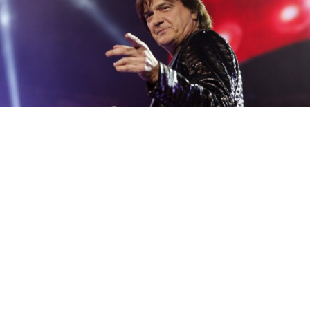
На куќата на Здравко Чолиќ на Дедиње фрлена е
бомба, објави Нова.рс.Предизвикана е голема
материјална штета, соопшти Танјуг.Според првичните
информации, во инцидентот нема повредени.Се
претпоставува дека станува збор за рачна бомба, а
мотивот за нападот засега не е познат.На местото на
настанот излегол дежурен јавен обвинител од