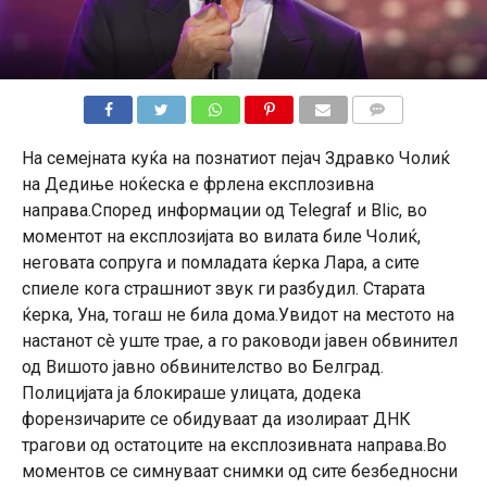
КОМЕНТАРИ
На семејната куќа на познатиот пејач Здравко Чолиќ
на Дедиње ноќеска е фрлена експлозивна
направа.Според информации од Telegraf и Blic, во
моментот на експлозијата во вилата биле Чолиќ,
неговата сопруга и помладата ќерка Лара, а сите
спиеле кога страшниот звук ги разбудил. Старaта
ќерка, Уна, тогаш не била дома.Увидот на местото на
настанот сè уште трае, а го раководи јавен обвинител
од Вишото јавно обвинителство во Белград.
Полицијата ја блокираше улицата, додека
форензичарите се обидуваат да изолираат ДНК
трагови од остатоците на експлозивната направа.Во
моментов се симнуваат снимки од сите безбедносни