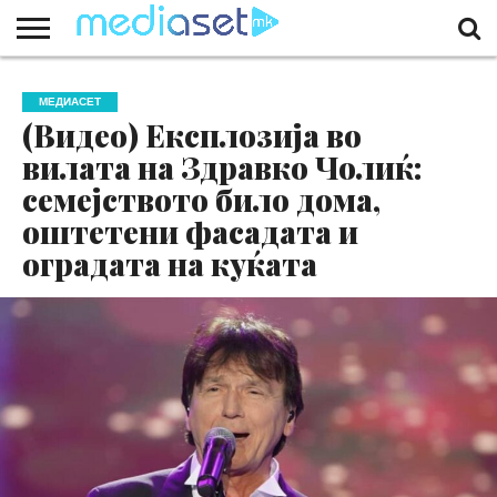
ЗА
НАС
КОНТАКТ
МАРКЕТИНГ
ПОЧЕТНА
МЕДИАСЕТ
(Видео) Експлозија во
вилата на Здравко Чолиќ:
семејството било дома,
оштетени фасадата и
оградата на куќата