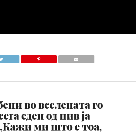
бени во вселената го
ега еден од нив ја
„Кажи ми што е тоа,