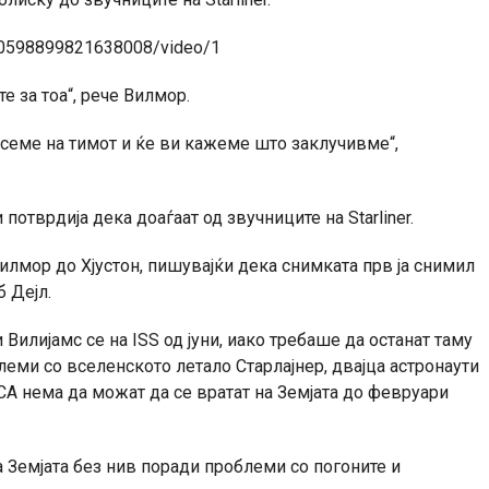
830598899821638008/video/1
е за тоа“, рече Вилмор.
есеме на тимот и ќе ви кажеме што заклучивме“,
отврдија дека доаѓаат од звучниците на Starliner.
Вилмор до Хјустон, пишувајќи дека снимката прв ја снимил
 Дејл.
Вилијамс се на ISS од јуни, иако требаше да останат таму
еми со вселенското летало Старлајнер, двајца астронаути
СА нема да можат да се вратат на Земјата до февруари
на Земјата без нив поради проблеми со погоните и