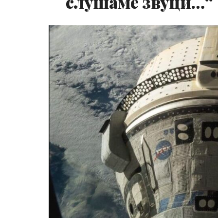
слушаме звуци…“