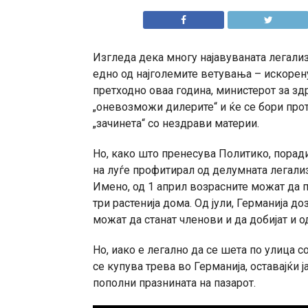
Изгледа дека многу најавуваната легализ
едно од најголемите ветувања – искорен
претходно оваа година, министерот за зд
„оневозможи дилерите“ и ќе се бори прот
„зачинета“ со нездрави материи.
Но, како што пренесува Политико, поради
на луѓе профитирал од делумната легализ
Имено, од 1 април возрасните можат да п
три растенија дома. Од јули, Германија д
можат да станат членови и да добијат и о
Но, иако е легално да се шета по улица с
се купува трева во Германија, оставајќи ј
пополни празнината на пазарот.