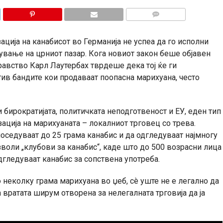
КОМЕНТАРИ
ација на канабисот во Германија не успеа да го исполни
ување на црниот пазар. Кога новиот закон беше објавен
равство Карл Лаутербах тврдеше дека тој ќе ги
ив бандите кои продаваат поопасна марихуана, често
 бирократијата, политичката неподготвеност и ЕУ, еден тип
ација на марихуаната – локалниот трговец со трева.
оседуваат до 25 грама канабис и да одгледуваат најмногу
озволи „клубови за канабис“, каде што до 500 возрасни лица
дгледуваат канабис за сопствена употреба.
о неколку грама марихуана во џеб, сè уште не е легално да
а вратата ширум отворена за нелегалната трговија да ја