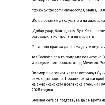
https://twitter.com/iamlegacy23/status/1
„Ќе ве оставам да слушате и да размислит
„Добар удар, благодарам Буч. Ќе го прен
одговорила контролата на мисијата.
Повторно прашаа дали има други звуци и п
Ars Technica прв го пријавил повикот на 
и споделил метеорологот од Мичиген, Роб
Вилмор и неговиот колега астронаут Суни 
само една недела. Поради технички пробл
на американската вселенска агенција НА
2025 година.
Starliner сега се подготвува да се врати 