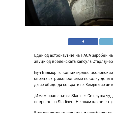
Еден од астронаутите на НАСА заробен н
звуци од вселенската капсула Старлајнер
Буч Вилмор го контактираше вселенскиот 
својата загриженост само неколку дена п
да се обиде да се врати на Земјата со авт
„Имам прашање за Starliner. Се слуша чу
поврзете со Starliner… Не знам каков е тој 
Вилмор потоа го придвижи телефонот побл