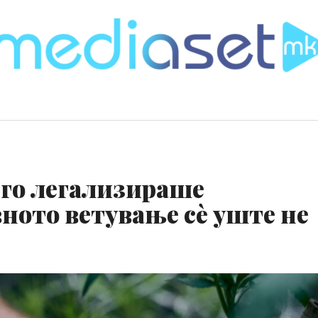
 го легализираше
вното ветување сè уште не