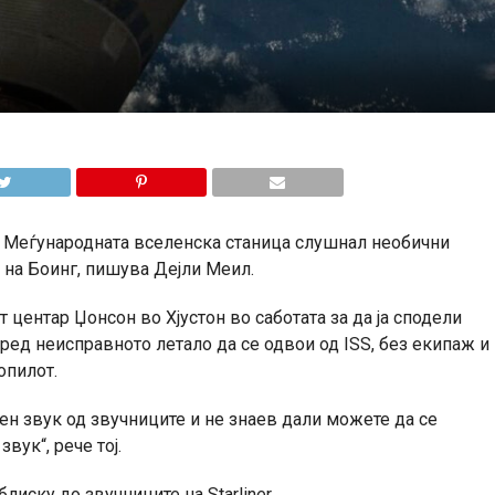
а Меѓународната вселенска станица слушнал необични
 на Боинг, пишува Дејли Меил.
центар Џонсон во Хјустон во саботата за да ја сподели
ред неисправното летало да се одвои од ISS, без екипаж и
опилот.
ден звук од звучниците и не знаев дали можете да се
звук“, рече тој.
иску до звучниците на Starliner.