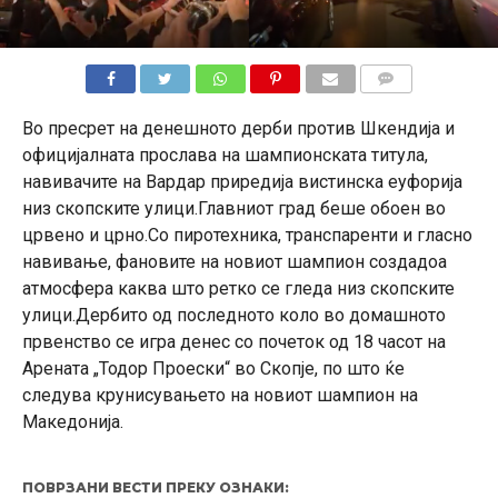
КОМЕНТАРИ
Во пресрет на денешното дерби против Шкендија и
официјалната прослава на шампионската титула,
навивачите на Вардар приредија вистинска еуфорија
низ скопските улици.Главниот град беше обоен во
црвено и црно.Со пиротехника, транспаренти и гласно
навивање, фановите на новиот шампион создадоа
атмосфера каква што ретко се гледа низ скопските
улици.Дербито од последното коло во домашното
првенство се игра денес со почеток од 18 часот на
Арената „Тодор Проески“ во Скопје, по што ќе
следува крунисувањето на новиот шампион на
Македонија.
ПОВРЗАНИ ВЕСТИ ПРЕКУ ОЗНАКИ: