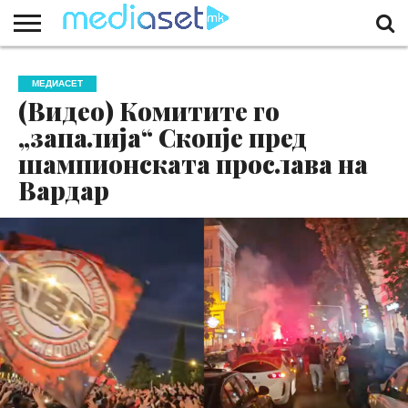
ЗА
НАС
КОНТАКТ
МАРКЕТИНГ
ПОЧЕТНА
МЕДИАСЕТ
(Видео) Комитите го
„запалија“ Скопје пред
шампионската прослава на
Вардар