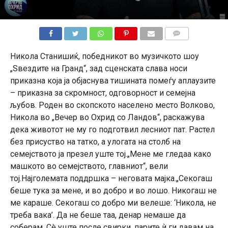
КОМЕНТАРИ
Никола Станишиќ, победникот во музичкото шоу
„Ѕвездите на Гранд“, зад сценската слава носи
приказна која ја објаснува тишината помеѓу аплаузите
– приказна за скромност, одговорност и семејна
љубов. Роден во скопското населено место Волково,
Никола во „Вечер во Охрид со Ландов“, раскажува
дека животот не му го подготвил лесниот пат. Растел
без присуство на татко, а улогата на столб на
семејството ја презел уште тој.„Мене ме гледаа како
машкото во семејството, главниот“, вели
тој.Најголемата поддршка – неговата мајка.„Секогаш
беше тука за мене, и во добро и во лошо. Никогаш не
ме караше. Секогаш со добро ми велеше: ‘Никола, не
треба вака’. Да не беше таа, денар немаше да
соберам. Сè уште после свирки, парите ѝ ги давам на