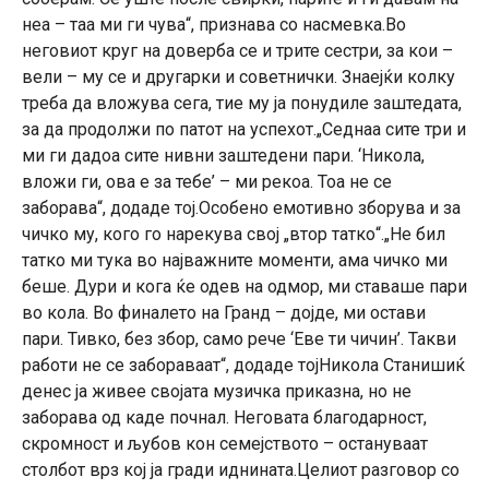
неа – таа ми ги чува“, признава со насмевка.Во
неговиот круг на доверба се и трите сестри, за кои –
вели – му се и другарки и советнички. Знаејќи колку
треба да вложува сега, тие му ја понудиле заштедата,
за да продолжи по патот на успехот.„Седнаа сите три и
ми ги дадоа сите нивни заштедени пари. ‘Никола,
вложи ги, ова е за тебе’ – ми рекоа. Тоа не се
заборава“, додаде тој.Особено емотивно зборува и за
чичко му, кого го нарекува свој „втор татко“.„Не бил
татко ми тука во најважните моменти, ама чичко ми
беше. Дури и кога ќе одев на одмор, ми ставаше пари
во кола. Во финалето на Гранд – дојде, ми остави
пари. Тивко, без збор, само рече ‘Еве ти чичин’. Такви
работи не се забораваат“, додаде тојНикола Станишиќ
денес ја живее својата музичка приказна, но не
заборава од каде почнал. Неговата благодарност,
скромност и љубов кон семејството – остануваат
столбот врз кој ја гради иднината.Целиот разговор со