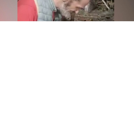
По повеќе од две години отсуство, актерот Кирил
Поп Христов – попознат како Кили – се појави
повторно на социјалните мрежи. Со кратка, но
впечатлива објава во која самиот ја нарекува своја
„мала уметност“, Кили ги изненади и воодушеви
своите следбеници.Реакциите не изостанаа –
обожавателите го пречекаа со воодушевување. „Еден