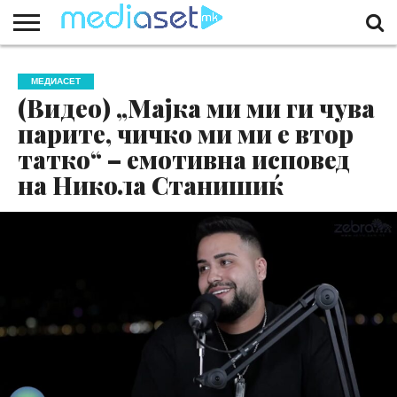
ЗА
НАС
КОНТАКТ
МАРКЕТИНГ
ПОЧЕТНА
МЕДИАСЕТ
(Видео) „Мајка ми ми ги чува
парите, чичко ми ми е втор
татко“ – емотивна исповед
на Никола Станишиќ