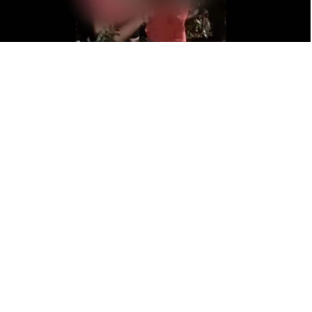
Видеото кое привлече илјадници прегледи и лајкови
и има над 15 илјади споделувања и стотици
коментари е отстрането од социјалните мрежи. Целта