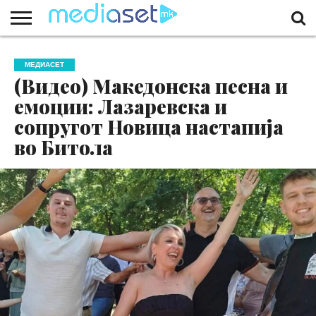
ЗА
НАС
КОНТАКТ
МАРКЕТИНГ
ПОЧЕТНА
МЕДИАСЕТ
(Видео) Македонска песна и
емоции: Лазаревска и
сопругот Новица настапија
во Битола