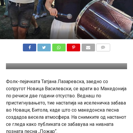
КОМЕНТАРИ
Фолк-пејачката Татјана Лазаревска, заедно со
сопругот Новица Василевски, се врати во Македонија
по речиси две години отсуство. Веднаш по
пристигнувањето, тие настапија на иселеничка забава
во Новаци, Битола, каде што со македонска песна
создадоа весела атмосфера. На снимките од настанот
се гледа како публиката се забавува на нивната
позната песна „Пожар“.