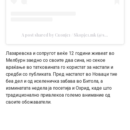
A post shared by Скопје1 / Skopje1.mk (@skopje1mk)
Лазаревска и сопругот веќе 12 години живеат во
Мелбурн заедно со своите два сина, но секое
враќање во татковината го користат за настапи и
средби со публиката. Пред настапот во Новаци тие
беа дел и од иселеничка забава во Битола, а
изминатата недела ја посетија и Охрид, каде што
традиционално привлекоа големо внимание од
своите обожаватели.