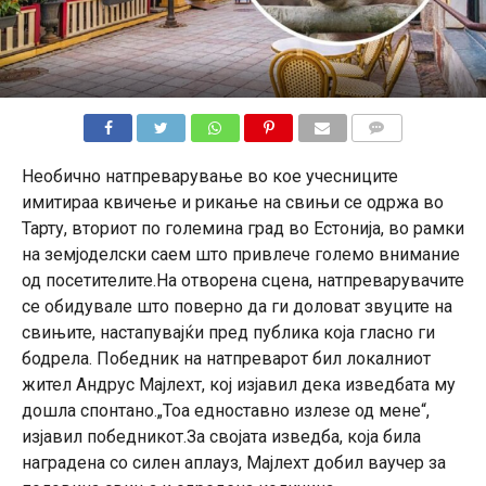
КОМЕНТАРИ
Необично натпреварување во кое учесниците
имитираа квичење и рикање на свињи се одржа во
Тарту, вториот по големина град во Естонија, во рамки
на земјоделски саем што привлече големо внимание
од посетителите.На отворена сцена, натпреварувачите
се обидувале што поверно да ги доловат звуците на
свињите, настапувајќи пред публика која гласно ги
бодрела. Победник на натпреварот бил локалниот
жител Андрус Мајлехт, кој изјавил дека изведбата му
дошла спонтано.„Тоа едноставно излезе од мене“,
изјавил победникот.За својата изведба, која била
наградена со силен аплауз, Мајлехт добил ваучер за