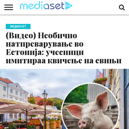
ЗА
НАС
КОНТАКТ
МАРКЕТИНГ
ПОЧЕТНА
МЕДИАСЕТ
(Видео) Необично
натпреварување во
Естонија: учесници
имитираа квичење на свињи