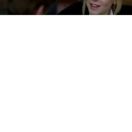
Австралиската актерка Никол Кидман била итно
хоспитализирана откако ѝ се слошило за време на
снимање на серијата Margo’s Got Money Troubles, во
која има физички многу напорни сцени поврзани со
професионално борење.Според сведочењето на
нејзиниот колега Ник Оферман, снимањето на
клучната сцена се одвивало на 22 април, кога екипата
подготвувала комплексна кореографија во ринг, со
каскадери и тренинг-тим. Тој раскажал дека утрото
пристигнала информација дека Кидман има грип и
дека постои можност воопшто да не дојде на