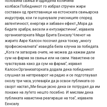
половина свиња и одредена количина
колбаси.Победникот го избрал стручен жири
составен од претставници на естонската свињарска
индустрија, кои ги оценувале учесниците според
автентичност, енергија и забавен ефект.„Мора да
бидете храбри, весели и ентузијастични“, изјавила
организаторката Маде Брита Еенсалу.Членот на
жирито Ааре Калсон посочил дека токму „многу
професионалната“ изведба била клучна за победата.
„Кога ги затворив очите, не можев да кажам дали
сум на фарма за свињи или на саем. Навистина се
чувствував како да сум на фарма“, изјавил
Калсон.Организаторката додала дека победникот
слушнал за натпреварот на радио и се подготвувал
околу три часа, успевајќи да ја освои публиката со
својот настап.„Ми беше јасно дека се потрудил да им
покаже на луѓето нешто посебно. И мислам дека
публиката навистина реагираше на тоа“, изјавила
Еенсалу.