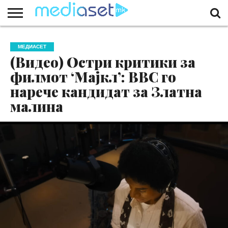
ЗА
НАС
КОНТАКТ
МАРКЕТИНГ
ПОЧЕТНА
МЕДИАСЕТ
(Видео) Остри критики за
филмот ‘Мајкл’: BBC го
нарече кандидат за Златна
малина