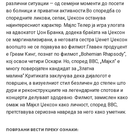
различни ситуации — од семејни моменти до посети
во болници и приватни активности.Во споредба со
споредните ликови, сепак, Џексон останува
најинтересниот карактер. Мајлс Телер ја игра улогата
на адвокатот Џон Бранка, додека браќата на Џексон
се маргинализирани, а неговата сестра Џенет Џексон
воопшто не се појавува во филмот.Главен продуцент
е Греам Кинг, познат по филмот „Bohemian Rhapsody“,
кој освои четири Оскари. Но, според BBC, „Мајкл“ е
многу поверојатен кандидат за „Златна
малина“.Критиката заклучува дека дијалогот е
површен, а визуелниот стил безличен до степен што
дури и реконструкциите на легендарните спотови и
концерти делуваат здодевно. Филмот, замислен како
омаж на Мајкл Џексон како личност, според BBC,
претставува сериозна навреда за него како уметник.
ПОВРЗАНИ ВЕСТИ ПРЕКУ ОЗНАКИ: