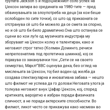
групата Jackson 5 и подоцнежниот соло успех на
Џексон запира во средината на 1980-тите — пред
обвинувањата за злоупотреба на деца (за кои беше
ослободен по сите точки), со што од приказната се
отстранува сè што би можело да се смета за спорно,
но и сè што би било драматично.Она што останува се
сцени во кои луѓе од музичката индустрија му
зборуваат на Џексон колку е талентиран, како и
неговиот строг татко (Колман Доминго, речиси
непрепознатлив под протетичка шминка), кој се
појавува со заканувачки тон: „Сети се на своето
семејство, Мајкл!“BBC оценува дека, без оглед на
мислењата за Џексон, тој бил воден од желба да
создава спектакуларна и иновативна забава — нешто
што филмот не успева да го долови.Неговата улога ја
толкува неговиот внук Џафар Џексон, кој, според
критиката, веројатно е избран поради физичката
сличност, а не поради актерските способности. Во
филмот, ликот често се прикажува како насмеан во