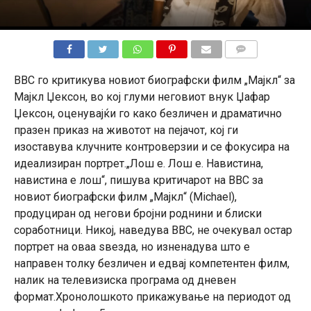
КОМЕНТАРИ
BBC го критикува новиот биографски филм „Мајкл“ за
Мајкл Џексон, во кој глуми неговиот внук Џафар
Џексон, оценувајќи го како безличен и драматично
празен приказ на животот на пејачот, кој ги
изоставува клучните контроверзии и се фокусира на
идеализиран портрет.„Лош е. Лош е. Навистина,
навистина е лош“, пишува критичарот на BBC за
новиот биографски филм „Мајкл“ (Michael),
продуциран од негови бројни роднини и блиски
соработници. Никој, наведува BBC, не очекувал остар
портрет на оваа ѕвезда, но изненадува што е
направен толку безличен и едвај компетентен филм,
налик на телевизиска програма од дневен
формат.Хронолошкото прикажување на периодот од