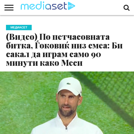
ЗА
НАС
КОНТАКТ
МАРКЕТИНГ
ПОЧЕТНА
МЕДИАСЕТ
(Видео) По петчасовната
битка, Ѓоковиќ низ смеа: Би
сакал да играм само 90
минути како Меси