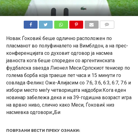
КОМЕНТАРИ
Новак Ѓоковиќ беше одлично расположен по
пласманот во полуфиналето на Вимблдон, а на прес-
конференцијата со духовит одговор ја насмеа
јавноста кога беше спореден со аргентинската
фудбалска ѕвезда Лионел Меси.Српскиот тенисер по
голема борба која траеше пет часа и 15 минути го
совлада Феликс Оже-Алијасим со 7:6, 3:6, 6:3, 6:7, 7:6 и
избори место меѓу четворицата најдобри.Кога еден
новинар забележа дека и на 39-годишна возраст игра
на врвно ниво, слично како Меси, Ѓоковиќ низ
насмевка одговори:„Би
ПОВРЗАНИ ВЕСТИ ПРЕКУ ОЗНАКИ: