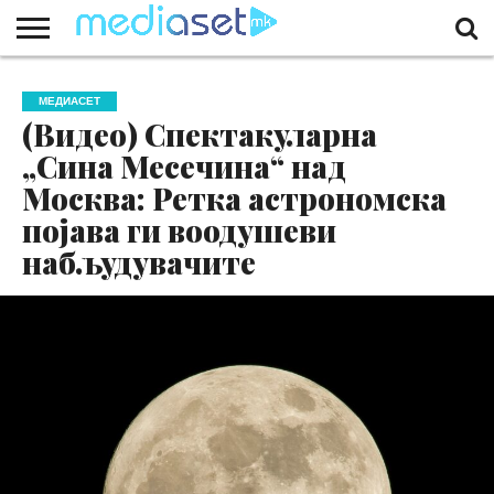
ЗА
НАС
КОНТАКТ
МАРКЕТИНГ
ПОЧЕТНА
МЕДИАСЕТ
(Видео) Спектакуларна
„Сина Месечина“ над
Москва: Ретка астрономска
појава ги воодушеви
набљудувачите