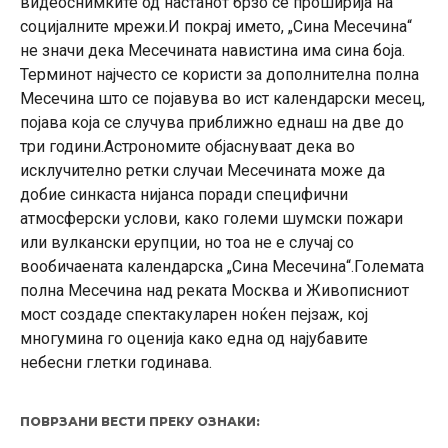
видеоснимките од настанот брзо се проширија на
социјалните мрежи.И покрај името, „Сина Месечина“
не значи дека Месечината навистина има сина боја.
Терминот најчесто се користи за дополнителна полна
Месечина што се појавува во ист календарски месец,
појава која се случува приближно еднаш на две до
три години.Астрономите објаснуваат дека во
исклучително ретки случаи Месечината може да
добие синкаста нијанса поради специфични
атмосферски услови, како големи шумски пожари
или вулкански ерупции, но тоа не е случај со
вообичаената календарска „Сина Месечина“.Големата
полна Месечина над реката Москва и Живописниот
мост создаде спектакуларен ноќен пејзаж, кој
многумина го оценија како една од најубавите
небесни глетки годинава.
ПОВРЗАНИ ВЕСТИ ПРЕКУ ОЗНАКИ: