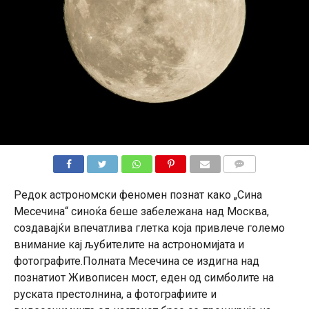
КОМЕНТАРИ
Редок астрономски феномен познат како „Сина
Месечина“ синоќа беше забележана над Москва,
создавајќи впечатлива глетка која привлече големо
внимание кај љубителите на астрономијата и
фотографите.Полната Месечина се издигна над
познатиот Живописен мост, еден од симболите на
руската престолнина, а фотографиите и