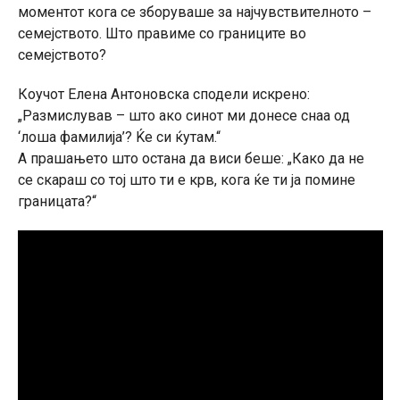
моментот кога се зборуваше за најчувствителното –
семејството. Што правиме со границите во
семејството?
Коучот Елена Антоновска сподели искрено:
„Размислував – што ако синот ми донесе снаа од
‘лоша фамилија’? Ќе си ќутам.“
А прашањето што остана да виси беше: „Како да не
се скараш со тој што ти е крв, кога ќе ти ја помине
границата?“