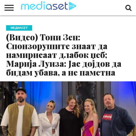
ЗА
НАС
КОНТАКТ
МАРКЕТИНГ
ПОЧЕТНА
МЕДИАСЕТ
(Видео) Тони Зен:
Спонзорушите знаат да
намирисаат длабок џеб;
Марија Луиза: Јас дојдов да
бидам убава, а не паметна