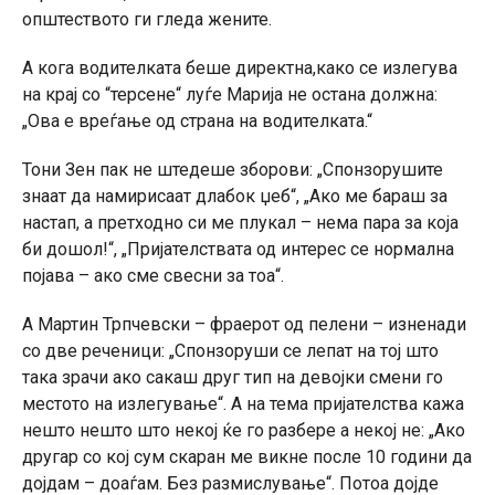
општеството ги гледа жените.
А кога водителката беше директна,како се излегува
на крај со “терсене“ луѓе Марија не остана должна:
„Ова е вреѓање од страна на водителката.“
Тони Зен пак не штедеше зборови: „Спонзорушите
знаат да намирисаат длабок џеб“, „Ако ме бараш за
настап, а претходно си ме плукал – нема пара за која
би дошол!“, „Пријателствата од интерес се нормална
појава – ако сме свесни за тоа“.
А Мартин Трпчевски – фраерот од пелени – изненади
со две реченици: „Спонзоруши се лепат на тој што
така зрачи ако сакаш друг тип на девојки смени го
местото на излегување“. А на тема пријателства кажа
нешто нешто што некој ќе го разбере а некој не: „Ако
другар со кој сум скаран ме викне после 10 години да
дојдам – доаѓам. Без размислување“. Потоа дојде