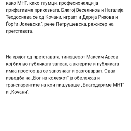
како МНТ, како глумци, професионалци ја
прифативме приказната. Благој Веселинов и Наталија
Теодосиевa се од Кочани, играат и Дарија Ризова и
Ѓорѓи Јолевски.“, рече Петрушевска, режисер на
претставата.
На крајот од претставата, тинејџерот Максим Арсов
кој бил во публиката запеал, а актерите и публиката
имаа простор да се запознаат и разговараат. Оваа
изведба на „Бог на колежот“ ја обележаа и
транспарентите на кои пишуваше „Благодариме МНТ“
и „Кочани“.