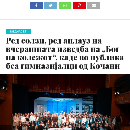
МЕДИАСЕТ
Ред солзи, ред аплауз на
вчерашната изведба на „Бог
на колежот“, каде во публика
беа гимназијалци од Кочани