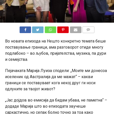
КОМЕНТАРИ
Во новата епизода на Нешто конкретно темата беше
поставување граници, ама разговорот отиде многу
подлабоко – во љубов, пријателства, музика, па дури
и семејства.
Пејачаката Марија Луиза сподели: „Моите ми донесоа
иселеник од Австралија да ме мажат“ – какви
граници се поставуваат кога некој друг ги носи
одлуките за твојот живот?
„Јас дојдов во емисија да бидам убава, не паметна“ –
додаде Марија што во епизодата звучеше
саркастично, но сепак болно точно за тоа како