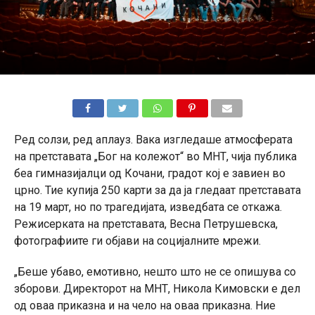
Ред солзи, ред аплауз. Вака изгледаше атмосферата
на претставата „Бог на колежот“ во МНТ, чија публика
беа гимназијалци од Кочани, градот кој е завиен во
црно. Тие купија 250 карти за да ја гледаат претставата
на 19 март, но по трагедијата, изведбата се откажа.
Режисерката на претставата, Весна Петрушевска,
фотографиите ги објави на социјалните мрежи.
„Беше убаво, емотивно, нешто што не се опишува со
зборови. Директорот на МНТ, Никола Кимовски е дел
од оваа приказна и на чело на оваа приказна. Ние