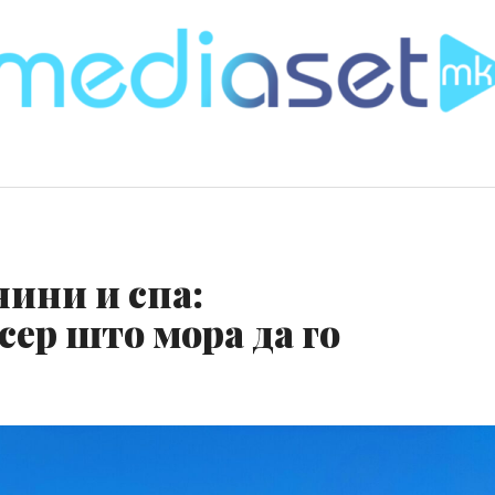
нини и спа:
ер што мора да го