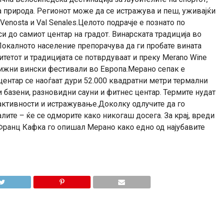
а природа. Регионот може да се истражува и пеш, уживајќи
al Venosta и Val Senales.Целото подрачје е познато по
иси до самиот центар на градот. Винарската традиција во
Локалното население препорачува да ги пробате вината
тетот и традицијата се потврдуваат и преку Merano Wine
естижни вински фестивали во Европа.Мерано сепак е
 центар се наоѓаат дури 52.000 квадратни метри термални
базени, разновидни сауни и фитнес центар. Термите нудат
 активности и истражување.Доколку одлучите да го
алите – ќе се одморите како никогаш досега. За крај, вреди
 Франц Кафка го опишал Мерано како едно од најубавите