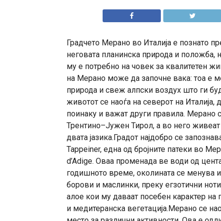
Градчето Мерано во Италија е познато пре
неговата планинска природа и положба, но
му е потребно на човек за квалитетен жи
на Мерано може да започне вака: тоа е м
природа и свеж алпски воздух што ги буд
животот се наоѓа на северот на Италија,
поинаку и важат други правила. Мерано с
Трентино–Јужен Тирол, а во него живеат 
двата јазика.Градот најдобро се запозна
Tappeiner, една од бројните патеки во Ме
d’Adige. Оваа променада ве води од цент
годишното време, околината се менува 
борови и маслинки, преку егзотични ноти
алое кои му даваат посебен карактер на 
и медитеранска вегетација.Мерано се на
место за различни активности. Ова е одл