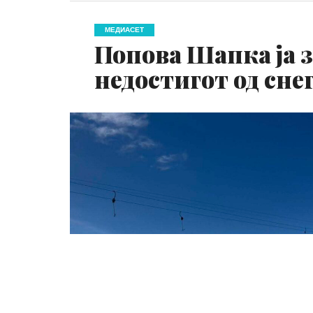
МЕДИАСЕТ
Попова Шапка ја з
недостигот од сне