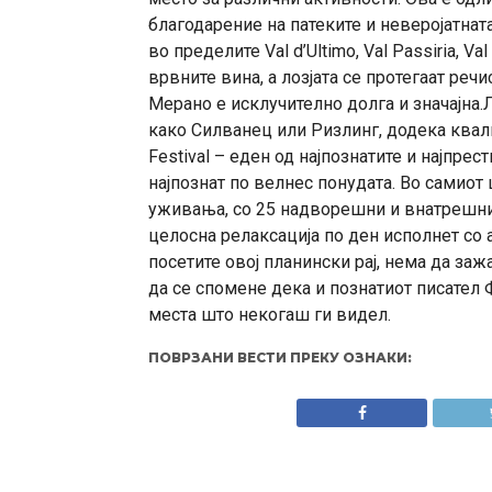
благодарение на патеките и неверојатнат
во пределите Val d’Ultimo, Val Passiria, V
врвните вина, а лозјата се протегаат реч
Мерано е исклучително долга и значајна.
како Силванец или Ризлинг, додека квали
Festival – еден од најпознатите и најпр
најпознат по велнес понудата. Во самиот
уживања, со 25 надворешни и внатрешни 
целосна релаксација по ден исполнет со
посетите овој планински рај, нема да заж
да се спомене дека и познатиот писател
места што некогаш ги видел.
ПОВРЗАНИ ВЕСТИ ПРЕКУ ОЗНАКИ: