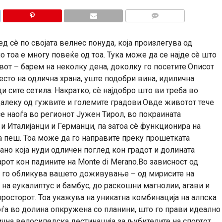
КОМЕНТАРИ
д сè по својата велнес понуда, која произлегува од
 тоа е многу повеќе од тоа. Тука може да се најде сè што
вот – барем на неколку дена, доколку го посетите.Описот
есто на одлична храна, уште подобри вина, идилична
и сите сетила. Накратко, сè најдобро што ви треба во
 далеку од гужвите и големите градови.Овде животот тече
е наоѓа во регионот Јужен Тирол, во покраината
и Италијанци и Германци, па затоа сè функционира на
ва пеш. Тоа може да го направите преку прошетката
рано која нуди одличен поглед кон градот и долината
арот кон падините на Monte di Merano.Во зависност од
и го обликува вашето доживување – од мирисите на
 на еукалиптус и бамбус, до раскошни магнолии, агави и
просторот. Тоа укажува на уникатна комбинација на алпска
оѓа во долина опкружена со планини, што го прави идеално
ична велосипедска дестинација за љубителите на спортот,