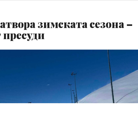
атвора зимската сезона –
г пресуди