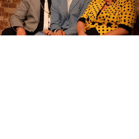
Една од најгледаните претстави на камерната сцена
на Македонскиот народен театар, комедијата „Кец на
десетка“, на 19 февруари, во 20 часот, ќе одбележи
значаен јубилеј — 100-та изведба. Девет години по
премиерната изведба, претставата и понатаму живее
со ист интензитет и сценски ритам, освојувајќи ја
публиката одново. Во изминатите години, со
безрезервна актерска енергија и посветеност на
сцената настапуваат: Александар Микиќ, Тања