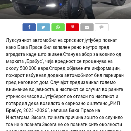
КОМЕНТАРИ
Луксузниот автомобил на српскиот јутјубер познат
како Бака Прасе бил запален рано наутро пред
зградата каде што живее.Станува збор за возило од
марката „Брабус“, чија вредност се проценува на
околу 500.000 евра.Според објавените информации,
пожарот избувнал додека автомобилот бил паркиран
пред неговиот дом. Случајот предизвикал големо
внимание во јавноста, а настанот се случил во раните
утрински часови.Јутјуберот се огласи по настанот и
потврдил дека возилото е сериозно оштетено.„РИП
Брабус, 2023 -2026“, напиша Бака Прасе на
Инстаграм. Засега, точната причина зошто се случило
тоа не е позната.Засега не се познати сите околности