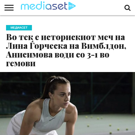
ЗА
НАС
КОНТАКТ
МАРКЕТИНГ
ПОЧЕТНА
МЕДИАСЕТ
Во тек е историскиот меч на
Лина Ѓорческа на Вимблдон,
Анисимова води со 3-1 во
гемови