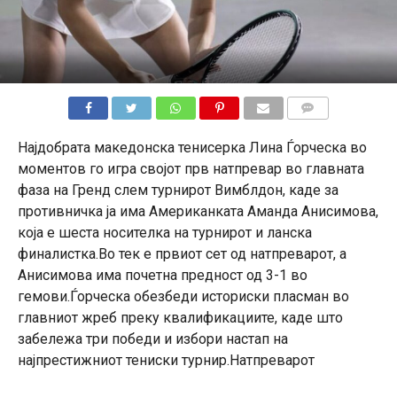
КОМЕНТАРИ
Најдобрата македонска тенисерка Лина Ѓорческа во
моментов го игра својот прв натпревар во главната
фаза на Гренд слем турнирот Вимблдон, каде за
противничка ја има Американката Аманда Анисимова,
која е шеста носителка на турнирот и ланска
финалистка.Во тек е првиот сет од натпреварот, а
Анисимова има почетна предност од 3-1 во
гемови.Ѓорческа обезбеди историски пласман во
главниот жреб преку квалификациите, каде што
забележа три победи и избори настап на
најпрестижниот тениски турнир.Натпреварот