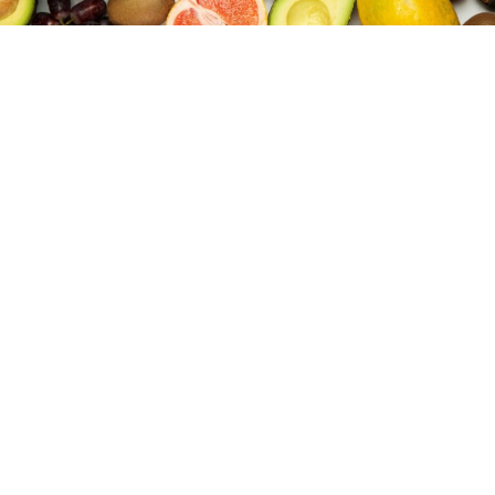
Јагодите и годинава се најдоа на врвот на листата на
овошје и зеленчук што содржи најмногу остатоци од
пестициди, покажуваат најновите анализи на
непрофитната организација Environmental Working
Group (EWG).Истражувањето опфатило 46.569
примероци од 46 различни видови овошје и
зеленчук. Покрај јагодите, меѓу производите со
најголемо присуство на пестициди се спанаќот,
кељот, праските, крушите, нектарините, јаболката,
грозјето, црешите, боровинките и боранијата.Од друга