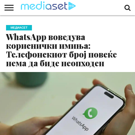
ЗА
НАС
КОНТАКТ
МАРКЕТИНГ
ПОЧЕТНА
МЕДИАСЕТ
WhatsApp воведува
кориснички имиња:
Телефонскиот број повеќе
нема да биде неопходен