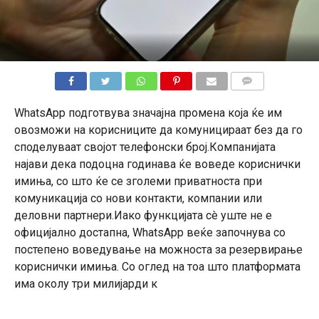
КОМЕНТАРИ
WhatsApp подготвува значајна промена која ќе им
овозможи на корисниците да комуницираат без да го
споделуваат својот телефонски број.Компанијата
најави дека подоцна годинава ќе воведе кориснички
имиња, со што ќе се зголеми приватноста при
комуникација со нови контакти, компании или
деловни партнери.Иако функцијата сè уште не е
официјално достапна, WhatsApp веќе започнува со
постепено воведување на можноста за резервирање
кориснички имиња. Со оглед на тоа што платформата
има околу три милијарди к