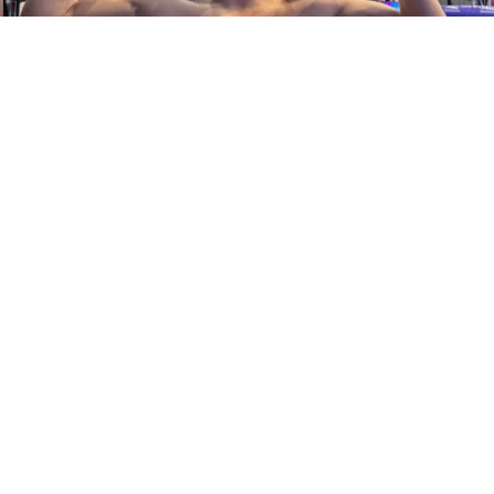
Најдобриот македонски пливач Никола Ѓуретановиќ
продолжува со одличните настапи, откако изминатиот
викенд доминираше на Летното национално
првенство на Македонија, настапувајќи за клубот
„Вардар 2018“.Македонскиот олимписки претставник
од Летните олимписки игри во Париз 2024 ги освои
титулите државен првак во дисциплините 100 и 200
метри слободно, потврдувајќи дека се наоѓа во
одлична натпреварувачка форма.Особено
импресивен беше неговиот настап на 100 метри
слободно, каде што по вторпат за само