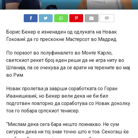
КОМЕНТАРИ
Борис Бекер е изненаден од одлуката на Новак
Ѓоковиќ да го прескокне Мастерсот во Мадрид.
По поразот во полуфиналето во Монте Карло,
светскиот рекет број еден реши да не игра ниту во
Шпанија, па се очекува да се врати на терените во мај
во Рим.
Новак пролетва ја заврши соработката со Горан
Иванишевиќ, но Бекер вели дека не би бил
подготвен повторно да соработува со Новак доколку
тоа го побара српскиот тенисер.
“Мислам дека сега бара нешто поинакво. Не сум
сигурен дека ни тој знае точно што е тоа. Секогаш ќе