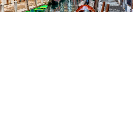
Оваа недела, Венеција ќе почне да им наплаќа влез
во градот на дневните патници, што е прв ваков
случај во светот. Наплатата е воведена за да се
намали притисокот врз античкиот италијански град,
кој тоне под тежината на масовниот туризам.
Почнувајќи од четврток, посетителите кои доаѓаат во
градот на еден ден ќе треба да купат билет од пет
евра, кој ќе го контролираат инспекторите на
клучните локации.