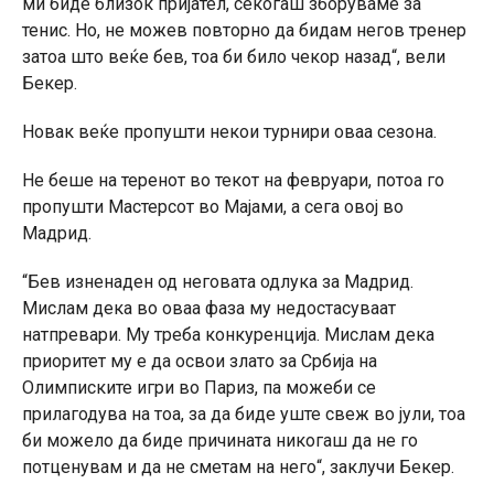
ми биде близок пријател, секогаш зборуваме за
тенис. Но, не можев повторно да бидам негов тренер
затоа што веќе бев, тоа би било чекор назад“, вели
Бекер.
Новак веќе пропушти некои турнири оваа сезона.
Не беше на теренот во текот на февруари, потоа го
пропушти Мастерсот во Мајами, а сега овој во
Мадрид.
“Бев изненаден од неговата одлука за Мадрид.
Мислам дека во оваа фаза му недостасуваат
натпревари. Му треба конкуренција. Мислам дека
приоритет му е да освои злато за Србија на
Олимписките игри во Париз, па можеби се
прилагодува на тоа, за да биде уште свеж во јули, тоа
би можело да биде причината никогаш да не го
потценувам и да не сметам на него“, заклучи Бекер.