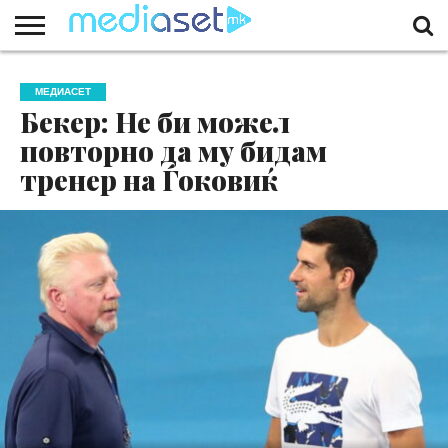
ЗА
НАС
КОНТАКТ
МАРКЕТИНГ
ПОЧЕТНА
МЕДИАСЕТ
Бекер: Не би можел
повторно да му бидам
тренер на Ѓоковиќ