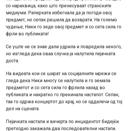
со нараквица, како што пренесуваат странските
медиуми. Раперката избегнала да ја погоди овој
предмет, но сепак решила да возврати. На големо
чудење, Ники го зеде овој предмет и со сета сила го
фрли во публиката!
Се уште не се знае дали удрила и повредила некого,
но изгледа дека оваа случка ја налутила пејачката
доста.
На видеата кои се шират на социјалните мрежи се
гледа дека Ники многу се налутила и го земала
предметот и со сета сила го фрлила назад во
публиката и накратко го прекинала настапот. Сепак,
таа го одржа концертот до крај, но се оддалечи од тој
дел на сцената.
Пејачката настапи и вечерта по инцидентот бидејќи
претходно закажала два последователни настапи.