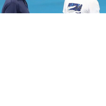
Борис Бекер е изненаден од одлуката на Новак
Ѓоковиќ да го прескокне Мастерсот во Мадрид.
По поразот во полуфиналето во Монте Карло,
светскиот рекет број еден реши да не игра ниту во
Шпанија, па се очекува да се врати на терените во мај
во Рим.
Новак пролетва ја заврши соработката со Горан
Иванишевиќ, но Бекер вели дека не би бил
подготвен повторно да соработува со Новак доколку