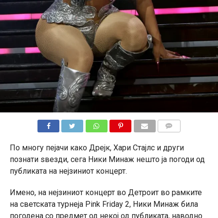
КОМЕНТАРИ
По многу пејачи како Дрејк, Хари Стајлс и други
познати ѕвезди, сега Ники Минаж нешто ја погоди од
публиката на нејзиниот концерт.
Имено, на нејзиниот концерт во Детроит во рамките
на светската турнеја Pink Friday 2, Ники Минаж била
погодена со предмет од некој од публиката, наводно