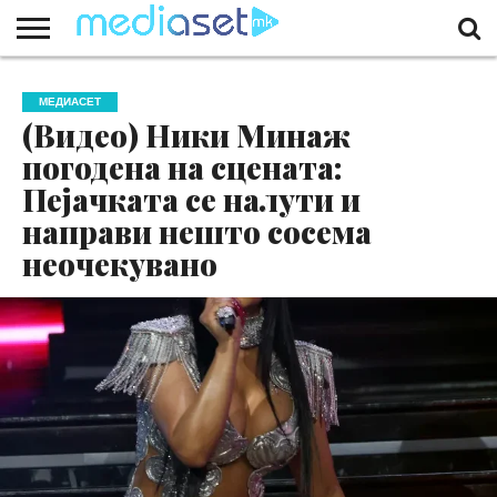
ЗА
НАС
КОНТАКТ
МАРКЕТИНГ
ПОЧЕТНА
МЕДИАСЕТ
(Видео) Ники Минаж
погодена на сцената:
Пејачката се налути и
направи нешто сосема
неочекувано