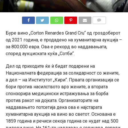
КОМЕНТАРИ
Буре вино „Corton Renardes Grand Cru“ од гроздоберот
од 2021 година, е продадено на хуманитарна аукција –
за 800.000 евра. Ова е рекорд во наддавањата,
според аукциската куќа „Сотби“.
Дел од приходите ќе ѝ бидат подарени на
Националната федерација за солидарност со жените,
а дел – на Институтот „Кири“. Првата организација се
бори против насилството врз жените, а втората
спонзорира медицински истражувања за борба
против ракот на дојката. Организаторите на
наддавањето потсетија дека ова е најстарата
хуманитарна аукција на вино во светот. Основана е
1859 година и речиси секоја година се нудат над 500
видови вино. На 161-то наддавање годинава, поради