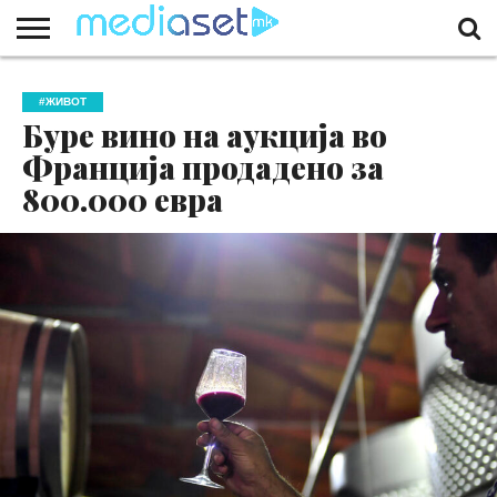
ЗА
НАС
КОНТАКТ
МАРКЕТИНГ
ПОЧЕТНА
#ЖИВОТ
Буре вино на аукција во
Франција продадено за
800.000 евра