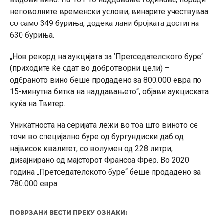
неповолните временски услови, винарите учествуваа
со само 349 буриња, додека лани бројката достигна
630 буриња.
„Нов рекорд на аукцијата за ’Претседателското буре‘
(приходите ќе одат во добротворни цели) –
одбраното вино беше продадено за 800.000 евра по
15-минутна битка на наддавањето“, објави аукциската
куќа на Твитер.
Уникатноста на серијата лежи во тоа што виното се
точи во специјално буре од бургундиски даб од
највисок квалитет, со волумен од 228 литри,
дизајнирано од мајсторот Франсоа Фрер. Во 2020
година „Претседателското буре“ беше продадено за
780.000 евра.
ПОВРЗАНИ ВЕСТИ ПРЕКУ ОЗНАКИ: