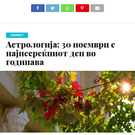
#ЖИВОТ
Астрологија: 30 ноември е
најнесреќниот ден во
годинава