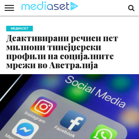
ЗА
НАС
КОНТАКТ
МАРКЕТИНГ
ПОЧЕТНА
МЕДИАСЕТ
Деактивирани речиси пет
милиони тинејџерски
профили на социјалните
мрежи во Австралија