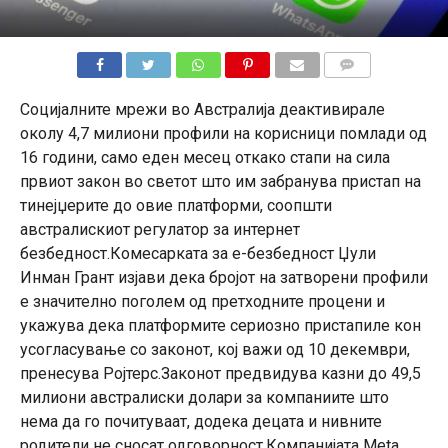
КОМЕНТАРИ
Социјалните мрежи во Австралија деактивирале
околу 4,7 милиони профили на корисници помлади од
16 години, само еден месец откако стапи на сила
првиот закон во светот што им забранува пристап на
тинејџерите до овие платформи, соопшти
австралискиот регулатор за интернет
безбедност.Комесарката за е-безбедност Џули
Инман Грант изјави дека бројот на затворени профили
е значително поголем од претходните процени и
укажува дека платформите сериозно пристапиле кон
усогласување со законот, кој важи од 10 декември,
пренесува Ројтерс.Законот предвидува казни до 49,5
милиони австралиски долари за компаниите што
нема да го почитуваат, додека децата и нивните
родители не сносат одговорност.Компанијата Meta