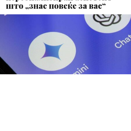
што „знае повеќе за вас“
Компанијата Гугл претстави нова бета-функција
наречена Personal Intelligence во рамки на својата
Gemini AI апликација, чија цел е да овозможи