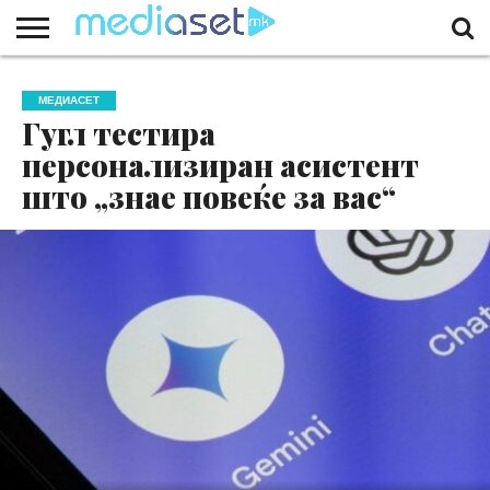
ЗА
НАС
КОНТАКТ
МАРКЕТИНГ
ПОЧЕТНА
МЕДИАСЕТ
Гугл тестира
персонализиран асистент
што „знае повеќе за вас“