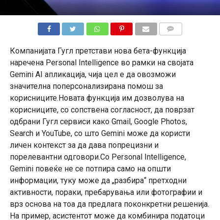
КОМЕНТАРИ
Компанијата Гугл претстави нова бета-функција
наречена Personal Intelligence во рамки на својата
Gemini AI апликација, чија цел е да овозможи
значителна поперсонализирана помош за
корисниците.Новата функција им дозволува на
корисниците, со сопствена согласност, да поврзат
одбрани Гугл сервиси како Gmail, Google Photos,
Search и YouTube, со што Gemini може да користи
личен контекст за да дава попрецизни и
порелевантни одговори.Со Personal Intelligence,
Gemini повеќе не се потпира само на општи
информации, туку може да „разбира“ претходни
активности, пораки, пребарувања или фотографии и
врз основа на тоа да предлага поконкретни решенија.
На пример, асистентот може да комбинира податоци