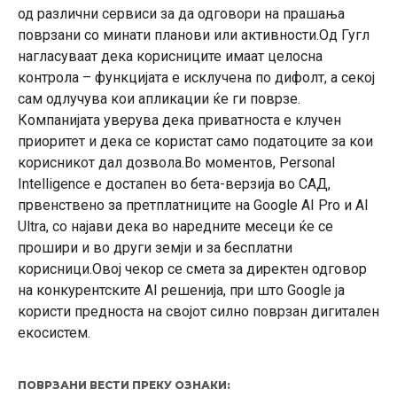
од различни сервиси за да одговори на прашања
поврзани со минати планови или активности.Од Гугл
нагласуваат дека корисниците имаат целосна
контрола – функцијата е исклучена по дифолт, а секој
сам одлучува кои апликации ќе ги поврзе.
Компанијата уверува дека приватноста е клучен
приоритет и дека се користат само податоците за кои
корисникот дал дозвола.Во моментов, Personal
Intelligence е достапен во бета-верзија во САД,
првенствено за претплатниците на Google AI Pro и AI
Ultra, со најави дека во наредните месеци ќе се
прошири и во други земји и за бесплатни
корисници.Овој чекор се смета за директен одговор
на конкурентските AI решенија, при што Google ја
користи предноста на својот силно поврзан дигитален
екосистем.
ПОВРЗАНИ ВЕСТИ ПРЕКУ ОЗНАКИ: