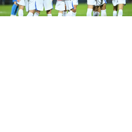
Португалија избори пласман во осминафиналето на
Светското првенство, откако со гол во четвртата
минута од судиското продолжение ја совлада
Хрватска со 2:1. Натпреварот понуди вистинска
фудбалска драма, со три погодоци, бројни шанси,
погодени рамки на голот и неколку поништени
голови поради офсајд.Во првите 45 минути
Португалците беа поопасниот противник и создадоа
повеќе можности за погодок, но не успеаја да ја
совладаат хрватската одбрана. Хрватска ретко се
закануваше, па на полувремето резулта