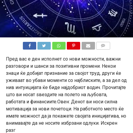
КОМЕНТАРИ
Пред вас е ден исполнет со нови можности, важни
разговори и шанси за позитивни промени. Некои
знаци ќе добијат признание за својот труд, други ќе
уживаат во убави моменти со најблиските, а за дел од
нив интуицијата ќе биде најдобриот водич. Прочитајте
што ви носат ѕвездите на полето на љубовта,
работата и финансиите.Овен: Денот ви носи силна
мотивација за нови почетоци. На работното место ќе
имате можност да ја покажете својата иницијатива, но
внимавајте да не носите избрзани одлуки. Искрен
разг