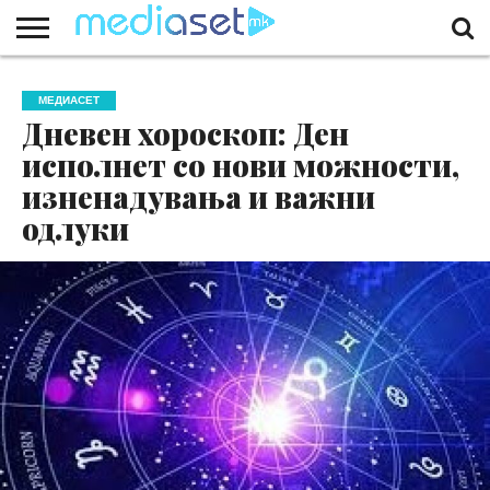
ЗА
НАС
КОНТАКТ
МАРКЕТИНГ
ПОЧЕТНА
МЕДИАСЕТ
Дневен хороскоп: Ден
исполнет со нови можности,
изненадувања и важни
одлуки