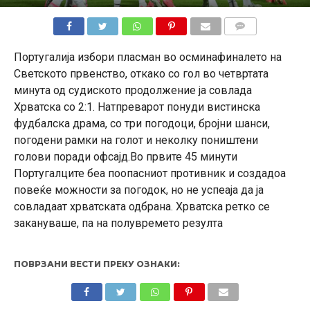
КОМЕНТАРИ
Португалија избори пласман во осминафиналето на
Светското првенство, откако со гол во четвртата
минута од судиското продолжение ја совлада
Хрватска со 2:1. Натпреварот понуди вистинска
фудбалска драма, со три погодоци, бројни шанси,
погодени рамки на голот и неколку поништени
голови поради офсајд.Во првите 45 минути
Португалците беа поопасниот противник и создадоа
повеќе можности за погодок, но не успеаја да ја
совладаат хрватската одбрана. Хрватска ретко се
закануваше, па на полувремето резулта
ПОВРЗАНИ ВЕСТИ ПРЕКУ ОЗНАКИ: