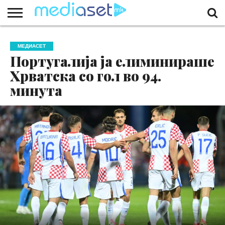
ЗА
НАС
КОНТАКТ
МАРКЕТИНГ
ПОЧЕТНА
МЕДИАСЕТ
Португалија ја елиминираше
Хрватска со гол во 94.
минута