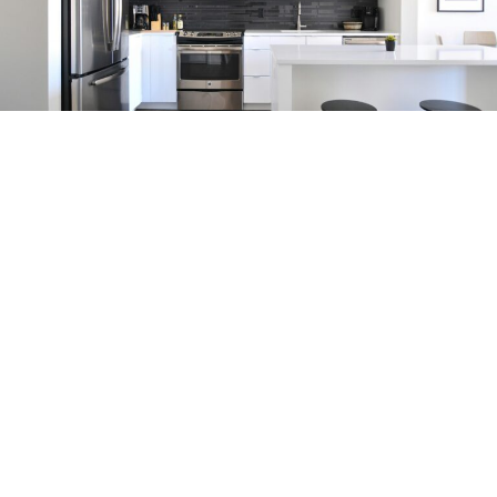
Уредувањето на кујната е една од најголемите
инвестиции во домот, па затоа многумина сакаат
простор кој нема само моментално да изгледа убаво,
туку ќе остане функционален и естетски привлечен и
по многу години.Експертите за ентериер сметаат дека
тајната на безвременската кујна не е во следењето на
трендовите, туку во внимателното комбинирање на
практичноста, квалитетните материјали и визуелната
хармонија.Еве кои девет правила најчесто ги