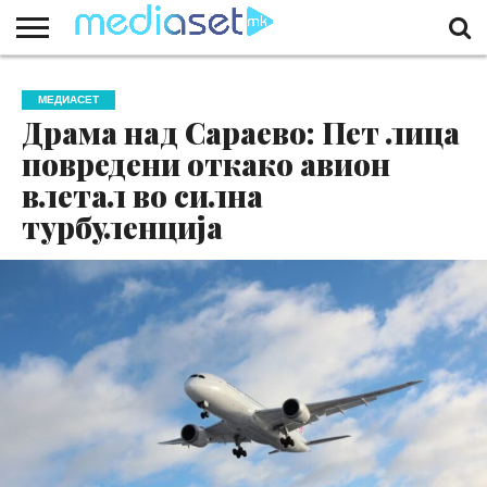
ЗА
НАС
КОНТАКТ
МАРКЕТИНГ
ПОЧЕТНА
МЕДИАСЕТ
Драма над Сараево: Пет лица
повредени откако авион
влетал во силна
турбуленција