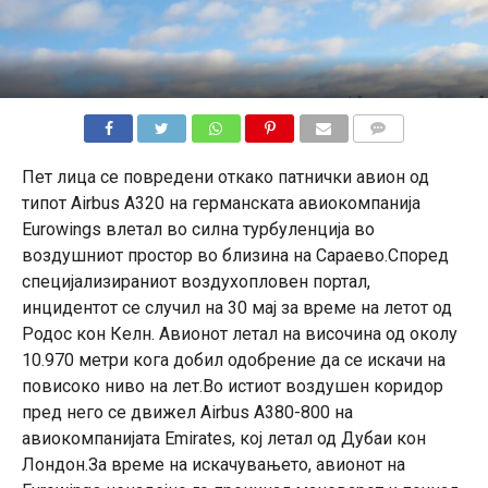
КОМЕНТАРИ
Пет лица се повредени откако патнички авион од
типот Airbus A320 на германската авиокомпанија
Eurowings влетал во силна турбуленција во
воздушниот простор во близина на Сараево.Според
специјализираниот воздухопловен портал,
инцидентот се случил на 30 мај за време на летот од
Родос кон Келн. Авионот летал на височина од околу
10.970 метри кога добил одобрение да се искачи на
повисоко ниво на лет.Во истиот воздушен коридор
пред него се движел Airbus A380-800 на
авиокомпанијата Emirates, кој летал од Дубаи кон
Лондон.За време на искачувањето, авионот на