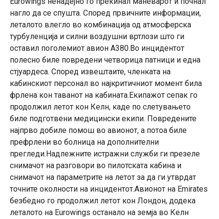
Eurowings ненадејно го прекинал маневарот и почнал
нагло да се спушта. Според првичните информации,
леталото влегло во комбинација од атмосферска
турбуленција и силни воздушни вртлози што ги
оставил поголемиот авион A380.Во инцидентот
полесно биле повредени четворица патници и една
стјуардеса. Според извештаите, членката на
кабинскиот персонал во најкритичниот момент била
фрлена кон таванот на кабината.Екипажот сепак го
продолжил летот кон Келн, каде по слетувањето
биле подготвени медицински екипи. Повредените
најпрво добиле помош во авионот, а потоа биле
префрлени во болница на дополнителни
прегледи.Надлежните истражни служби ги презеле
снимачот на разговори во пилотската кабина и
снимачот на параметрите на летот за да ги утврдат
точните околности на инцидентот.Авионот на Emirates
безбедно го продолжил летот кон Лондон, додека
леталото на Eurowings останало на земја во Келн