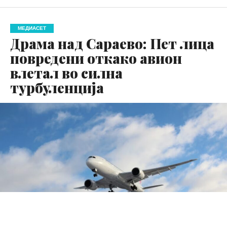
МЕДИАСЕТ
Драма над Сараево: Пет лица
повредени откако авион
влетал во силна
турбуленција