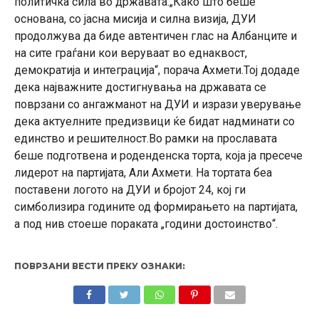
политичка сила во државата.„Како што беше
основана, со јасна мисија и силна визија, ДУИ
продолжува да биде автентичен глас на Албанците и
на сите граѓани кои веруваат во еднаквост,
демократија и интеграција“, порача Ахмети.Тој додаде
дека најважните достигнувања на државата се
поврзани со ангажманот на ДУИ и изрази уверување
дека актуелните предизвици ќе бидат надминати со
единство и решителност.Во рамки на прославата
беше подготвена и роденденска торта, која ја пресече
лидерот на партијата, Али Ахмети. На тортата беа
поставени логото на ДУИ и бројот 24, кој ги
симболизира годините од формирањето на партијата,
а под нив стоеше пораката „години достоинство“.
ПОВРЗАНИ ВЕСТИ ПРЕКУ ОЗНАКИ: