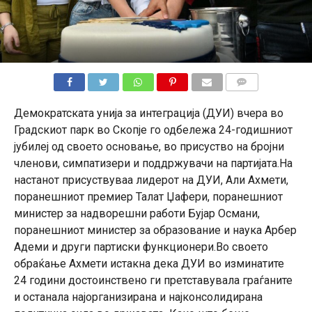
КОМЕНТАРИ
Демократската унија за интеграција (ДУИ) вчера во
Градскиот парк во Скопје го одбележа 24-годишниот
јубилеј од своето основање, во присуство на бројни
членови, симпатизери и поддржувачи на партијата.На
настанот присуствуваа лидерот на ДУИ, Али Ахмети,
поранешниот премиер Талат Џафери, поранешниот
министер за надворешни работи Бујар Османи,
поранешниот министер за образование и наука Арбер
Адеми и други партиски функционери.Во своето
обраќање Ахмети истакна дека ДУИ во изминатите
24 години достоинствено ги претставувала граѓаните
и останала најорганизирана и најконсолидирана