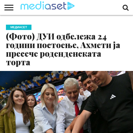
ЗА
НАС
КОНТАКТ
МАРКЕТИНГ
ПОЧЕТНА
МЕДИАСЕТ
(Фото) ДУИ одбележа 24
години постоење, Ахмети ја
пресече роденденската
торта