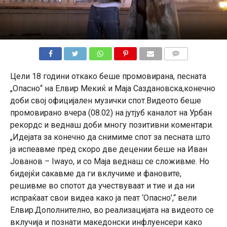
КОМЕНТАРИ
Цели 18 години откако беше промовирана, песната
„Опасно“ на Елвир Мекиќ и Маја Саздановска,конечно
доби свој официјален музички спот.Видеото беше
промовирано вчера (08.02) на јутјуб каналот на Урбан
рекордс и веднаш доби многу позитивни коментари.
„Идејата за конечно да снимиме спот за песната што
ја испеавме пред скоро две децении беше на Иван
Јованов – Iwayo, и со Маја веднаш се сложивме. Но
бидејќи сакавме да ги вклучиме и фановите,
решивме во спотот да учествуваат и тие и да ни
испраќаат свои видеа како ја пеат ‘Опасно’,“ вели
Елвир.Дополнително, во реализацијата на видеото се
вклучија и познати македонски инфлуенсери како