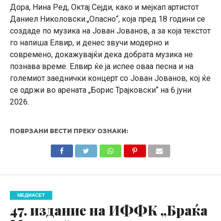
Дора, Нина Ред, Октај Сејди, како и мејкап артистот
Даниел Николовски.„Опасно“, која пред 18 години се
создаде по музика на Јован Јованов, а за која текстот
го напиша Елвир, и денес звучи модерно и
современо, докажувајќи дека добрата музика не
познава време. Елвир ќе ја испее оваа песна и на
големиот заеднички концерт со Јован Јованов, кој ќе
се одржи во арената „Борис Трајковски“ на 6 јуни
2026.
ПОВРЗАНИ ВЕСТИ ПРЕКУ ОЗНАКИ:
МЕДИАСЕТ
47. издание на ИФФК „Браќа