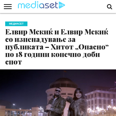
ЗА
НАС
КОНТАКТ
МАРКЕТИНГ
ПОЧЕТНА
МЕДИАСЕТ
Елвир Мекиќ и Елвир Мекиќ
со изненадување за
публиката – Хитот „Опасно“
по 18 години конечно доби
спот