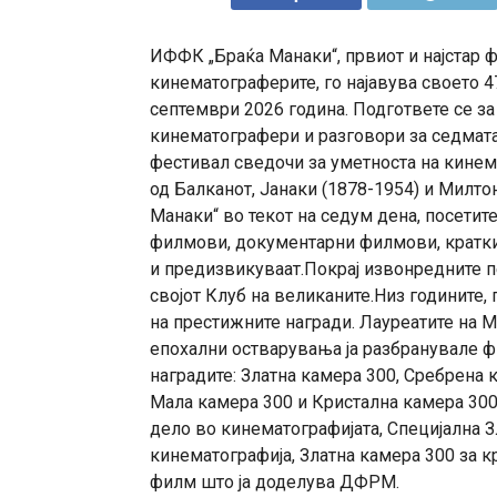
ИФФК „Браќа Манаки“, првиот и најстар ф
кинематограферите, го најавува своето 47
септември 2026 година. Подгответе се з
кинематографери и разговори за седмата
фестивал сведочи за уметноста на кинем
од Балканот, Јанаки (1878-1954) и Милто
Манаки“ во текот на седум дена, посетит
филмови, документарни филмови, кратки
и предизвикуваат.Покрај извонредните п
својот Клуб на великаните.Низ годините,
на престижните награди. Лауреатите на М
епохални остварувања ја разбранувале ф
наградите: Златна камера 300, Сребрена 
Мала камера 300 и Кристална камера 300,
дело во кинематографијата, Специјална 
кинематографија, Златна камера 300 за к
филм што ја доделува ДФРМ.