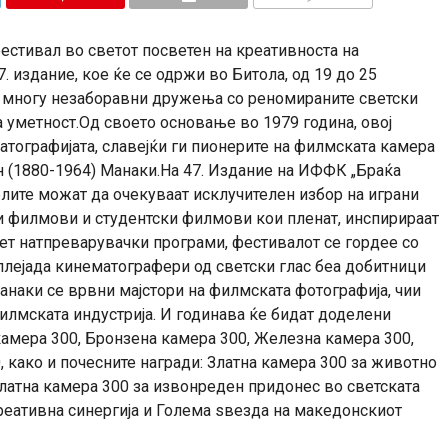
КОМЕНТАРИ
естивал во светот посветен на креативноста на
. издание, кое ќе се одржи во Битолa, од 19 до 25
а многу незаборавни дружења со реномираните светски
 уметност.Од своето основање во 1979 година, овој
атографијата, славејќи ги пионерите на филмската камера
н (1880-1964) Манаки.На 47. Издание на ИФФК „Браќа
елите можат да очекуваат исклучителен избор на играни
 филмови и студентски филмови кои пленат, инспирираат
ет натпреварувачки програми, фестивалот се гордее со
 плејада кинематографери од светски глас беа добитници
анаки се врвни мајстори на филмската фотографија, чии
илмската индустрија. И годинава ќе бидат доделени
камера 300, Бронзена камера 300, Железна камера 300,
 како и почесните награди: Златна камера 300 за животно
Златна камера 300 за извонреден придонес во светската
реативна синергија и Голема ѕвезда на македонскиот