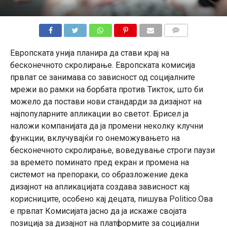
КОМЕНТАРИ
Европската унија планира да стави крај на
бесконечното скролирање. Европската комисија
првпат се занимава со зависност од социјалните
мрежи во рамки на борбата против Тикток, што би
можело да постави нови стандарди за дизајнот на
најпопуларните апликации во светот. Брисел ја
наложи компанијата да ја промени неколку клучни
функции, вклучувајќи го онеможувањето на
бесконечното скролирање, воведување строги паузи
за времето поминато пред екран и промена на
системот на препораки, со образложение дека
дизајнот на апликацијата создава зависност кај
корисниците, особено кај децата, пишува Politico.Ова
е првпат Комисијата јасно да ја искаже својата
позиција за дизајнот на платформите за социјални