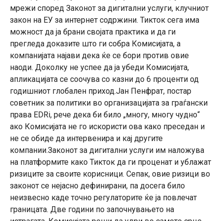
мрежи според Законот за дигитални услуги, клучниот
закон на ЕУ за интернет содржини. Тикток сега има
можност да ја брани својата практика и да ги
прегледа доказите што ги собра Комисијата, а
компанијата најави дека ќе се бори против овие
наоди. Доколку не успее да ја убеди Комисијата,
апликацијата се соочува со казни до 6 проценти од
годишниот глобален приход.Јан Пенфрат, постар
советник за политики во организацијата за граѓански
права EDRi, рече дека би било „многу, многу чудно“
ако Комисијата не го искористи ова како преседан и
не се обиде да интервенира и кај другите
компании.Законот за дигитални услуги им наложува
на платформите како Тикток да ги проценат и ублажат
ризиците за своите корисници. Сепак, овие ризици во
законот се нејасно дефинирани, па досега било
неизвесно каде точно регулаторите ќе ја повлечат
границата. Две години по започнувањето на