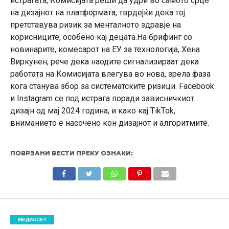
истрагата, Комисијата реши да удри во самото срце
на дизајнот на платформата, тврдејќи дека тој
претставува ризик за менталното здравје на
корисниците, особено кај децата.На брифинг со
новинарите, комесарот на ЕУ за технологија, Хена
Виркунен, рече дека наодите сигнализираат дека
работата на Комисијата влегува во нова, зрела фаза
кога станува збор за систематските ризици. Facebook
и Instagram се под истрага поради зависничкиот
дизајн од мај 2024 година, и како кај TikTok,
вниманието е насочено кон дизајнот и алгоритмите.
ПОВРЗАНИ ВЕСТИ ПРЕКУ ОЗНАКИ:
МЕДИАСЕТ