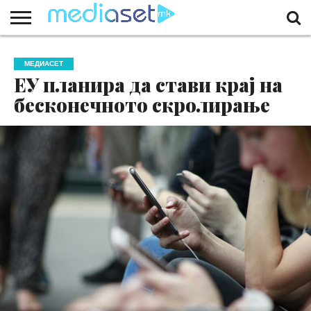
ЗА
НАС
КОНТАКТ
МАРКЕТИНГ
ПОЧЕТНА
МЕДИАСЕТ
ЕУ планира да стави крај на
бесконечното скролирање