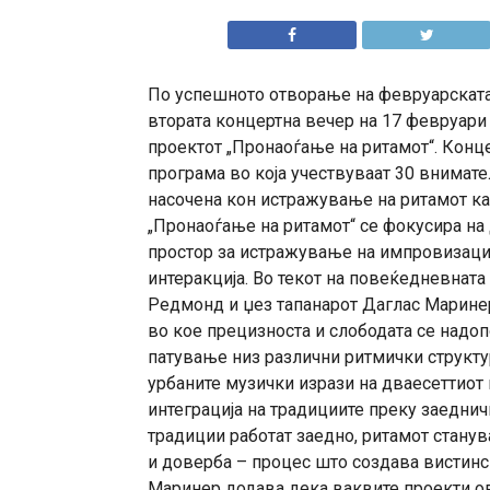
По успешното отворање на февруарската 
втората концертна вечер на 17 февруари
проектот „Пронаоѓање на ритамот“. Конц
програма во која учествуваат 30 внимате
насочена кон истражување на ритамот ка
„Пронаоѓање на ритамот“ се фокусира на 
простор за истражување на импровизациј
интеракција. Во текот на повеќедневната
Редмонд и џез тапанарот Даглас Маринер
во кое прецизноста и слободата се надо
патување низ различни ритмички структур
урбаните музички изрази на дваесеттиот 
интеграција на традициите преку заеднич
традиции работат заедно, ритамот станув
и доверба – процес што создава вистинс
Маринер додава дека ваквите проекти ов