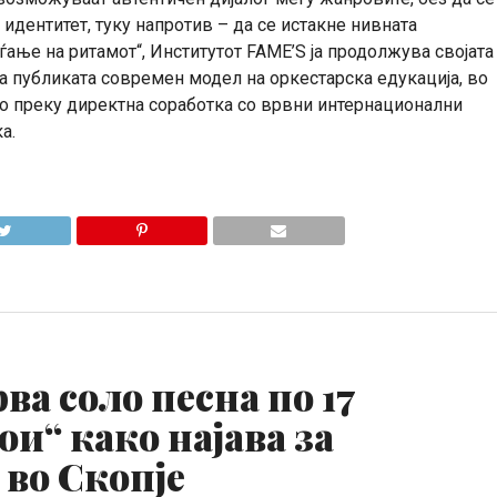
дентитет, туку напротив – да се истакне нивната
ање на ритамот“, Институтот FAME’S ја продолжува својата
на публиката современ модел на оркестарска едукација, во
во преку директна соработка со врвни интернационални
а.
рва соло песна по 17
ои“ како најава за
 во Скопје