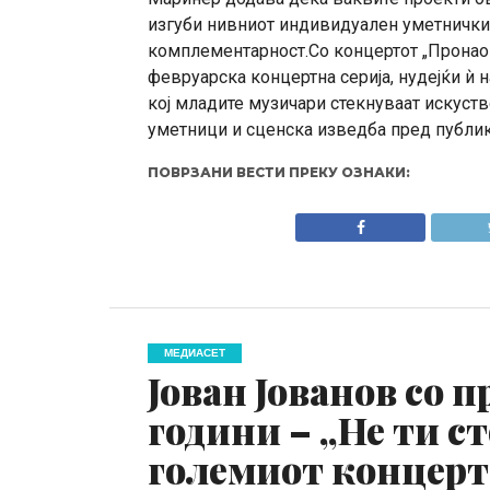
изгуби нивниот индивидуален уметнички и
комплементарност.Со концертот „Пронаоѓ
февруарска концертна серија, нудејќи ѝ 
кој младите музичари стекнуваат искуст
уметници и сценска изведба пред публик
ПОВРЗАНИ ВЕСТИ ПРЕКУ ОЗНАКИ:
МЕДИАСЕТ
Јован Јованов со п
години – „Не ти ст
големиот концерт