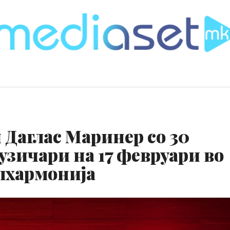
Даглас Маринер со 30
зичари на 17 февруари во
лхармонија