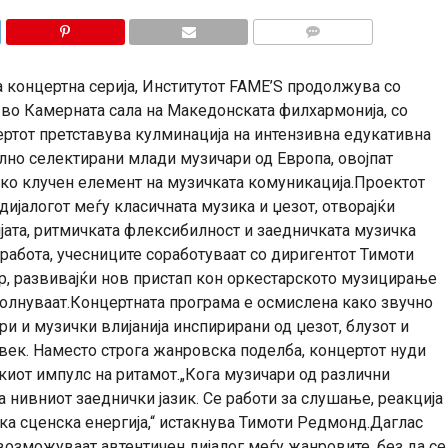
КОМЕНТАРИ
концертна серија, Институтот FAME’S продолжува со
 во Камерната сала на Македонската филхармонија, со
ертот претставува кулминација на интензивна едукативна
лно селектирани млади музичари од Европа, овојпат
ко клучен елемент на музичката комуникација.Проектот
дијалогот меѓу класичната музика и џезот, отворајќи
ата, ритмичката флексибилност и заедничката музичка
 работа, учесниците соработуваат со диригентот Тимоти
, развивајќи нов пристап кон оркестарското музицирање
полнуваат.Концертната програма е осмислена како звучно
и и музички влијанија инспирирани од џезот, блузот и
век. Наместо строга жанровска поделба, концертот нуди
киот импулс на ритамот.„Кога музичари од различни
а нивниот заеднички јазик. Се работи за слушање, реакција
ка сценска енергија,“ истакнува Тимоти Редмонд.Даглас
озможуваат автентичен дијалог меѓу жанровите, без да се