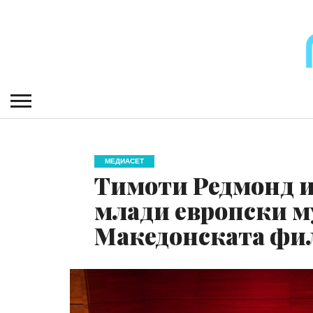
МЕДИАСЕТ
Тимоти Редмонд и 
млади европски му
Македонската фи