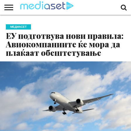
ЗА
НАС
КОНТАКТ
МАРКЕТИНГ
ПОЧЕТНА
МЕДИАСЕТ
ЕУ подготвува нови правила:
Авиокомпаниите ќе мора да
плаќаат обештетување