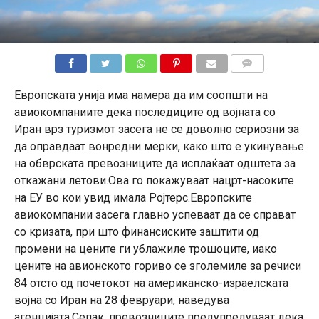
КОМЕНТАРИ
Европската унија има намера да им соопшти на
авиокомпаниите дека последиците од војната со
Иран врз туризмот засега не се доволно сериозни за
да оправдаат вонредни мерки, како што е укинување
на обврската превозниците да исплаќаат одштета за
откажани летови.Ова го покажуваат нацрт-насоките
на ЕУ во кои увид имала Ројтерс.Европските
авиокомпании засега главно успеваат да се справат
со кризата, при што финансиските заштити од
промени на цените ги ублажиле трошоците, иако
цените на авионското гориво се зголемиле за речиси
84 отсто од почетокот на американско-израелската
војна со Иран на 28 февруари, наведува
агенцијата.Сепак, превозниците предупредуваат дека