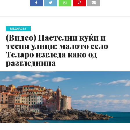
МЕДИАСЕТ
(Видео) Пастелни куќи и
тесни улици: малото село
Теларо изгледа како од
разгледница