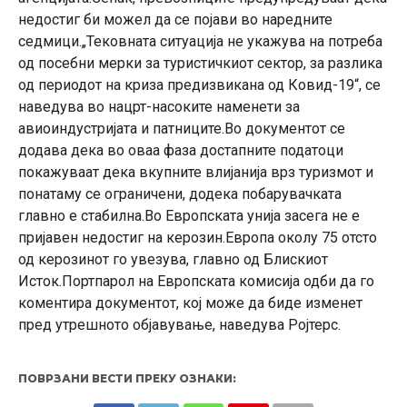
недостиг би можел да се појави во наредните
седмици.„Тековната ситуација не укажува на потреба
од посебни мерки за туристичкиот сектор, за разлика
од периодот на криза предизвикана од Ковид-19“, се
наведува во нацрт-насоките наменети за
авиоиндустријата и патниците.Во документот се
додава дека во оваа фаза достапните податоци
покажуваат дека вкупните влијанија врз туризмот и
понатаму се ограничени, додека побарувачката
главно е стабилна.Во Европската унија засега не е
пријавен недостиг на керозин.Европа околу 75 отсто
од керозинот го увезува, главно од Блискиот
Исток.Портпарол на Европската комисија одби да го
коментира документот, кој може да биде изменет
пред утрешното објавување, наведува Ројтерс.
ПОВРЗАНИ ВЕСТИ ПРЕКУ ОЗНАКИ: