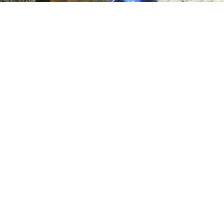
Отровни жаби биле пронајдени во тоалет на
аеродромот Шипхол откако патник забележал една
од нив и ги повикал работниците од царинската
контрола.Вкупно шест жаби биле откриени во
пластична кутија која била фрлена во канта за
отпадоци покрај тоалетот, заедно со садови со мов
што биле користени за повремено да се одржат во
живот, пренесува NL Times.Царината ги опишала
жабите како „сини, црни и жолти“ по боја, а една била
видена како се движи во близина на тоалетот,