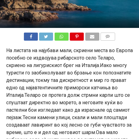
КОМЕНТАРИ
На листата на најубави мали, скриени места во Европа
посебно се издвојува рибарското село Теларо,
скриено на лигурискиот брег на Италија.Иако многу
туристи го заобиколуваат во брзање кон попознатите
дестинации, токму таа дискретност и мир го прават
едно од најавтентичните приморски катчиња во
Италија.Теларо се протега долж стрмни карпи што се
спуштаат директно во морето, а неговите куќи во
пастелни бои изгледаат како да израснале од самиот
пејзаж.Тесни камени улици, скали и мали плоштади
создаваат лавиринт во кој лесно се губи чувството за
време, што е и дел од неговиот шарм.Ова мало