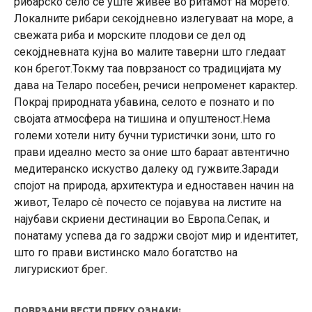
рибарско село сè уште живее во ритамот на морето.
Локалните рибари секојдневно излегуваат на море, а
свежата риба и морските плодови се дел од
секојдневната кујна во малите таверни што гледаат
кон брегот.Токму таа поврзаност со традицијата му
дава на Теларо посебен, речиси непроменет карактер.
Покрај природната убавина, селото е познато и по
својата атмосфера на тишина и опуштеност.Нема
големи хотели ниту бучни туристички зони, што го
прави идеално место за оние што бараат автентично
медитеранско искуство далеку од гужвите.Заради
спојот на природа, архитектура и едноставен начин на
живот, Теларо сè почесто се појавува на листите на
најубави скриени дестинации во Европа.Сепак, и
понатаму успева да го задржи својот мир и идентитет,
што го прави вистинско мало богатство на
лигурискиот брег.
ПОВРЗАНИ ВЕСТИ ПРЕКУ ОЗНАКИ: