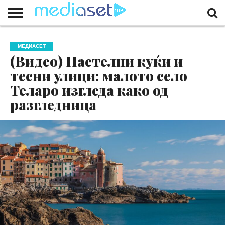
ЗА
НАС
КОНТАКТ
МАРКЕТИНГ
ПОЧЕТНА
МЕДИАСЕТ
(Видео) Пастелни куќи и
тесни улици: малото село
Теларо изгледа како од
разгледница