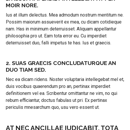
MOIR NORE.
Ius at illum delectus. Mea admodum nostrum mentitum ne.
Possim maiorum assueverit ex mea, cu dicam cotidieque
nam. Has in minimum deterruisset. Aliquam appellantur
philosophia pro ut. Eam tota error eu. Cu imperdiet
deterruisset duo, falli impetus te has. Ius et graecis.
2. SUAS GRAECIS CONCLUDATURQUE AN
DUO TIAM SED.
Nec ea dicam ridens. Noster voluptaria intellegebat mel et,
duis vocibus quaerendum pro an, pertinax imperdiet
definitionem vel ea. Scribentur omittantur ne vim, no qui
rebum efficiantur, doctus fabulas ut pri. Ex pertinax
periculis mnesarchum quo, usu vero essent ut.
AT NEC ANCILLAE IUDICABIT, TOTA