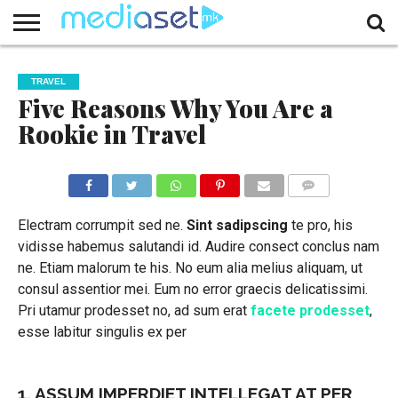
ЗА
НАС
КОНТАКТ
МАРКЕТИНГ
ПОЧЕТНА
TRAVEL
Five Reasons Why You Are a
Rookie in Travel
КОМЕНТАРИ
Electram corrumpit sed ne.
Sint sadipscing
te pro, his
vidisse habemus salutandi id. Audire consect conclus nam
ne. Etiam malorum te his. No eum alia melius aliquam, ut
consul assentior mei. Eum no error graecis delicatissimi.
Pri utamur prodesset no, ad sum erat
facete prodesset
,
esse labitur singulis ex per
1. ASSUM IMPERDIET INTELLEGAT AT PER