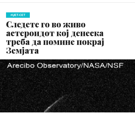
#ЏЕТ-СЕТ
Следете го во живо
астероидот кој денеска
треба да помине покрај
Земјата