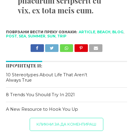
phaedrum scripserit cu
vix, ex tota meis eum.
ПОВРЗАНИ ВЕСТИ ПРЕКУ ОЗНАКИ:
ARTICLE
,
BEACH
,
BLOG
,
POST
,
SEA
,
SUMMER
,
SUN
,
TRIP
ПРОЧИТАЈТЕ И:
10 Stereotypes About Life That Aren’t
Always True
8 Trends You Should Try In 2021
A New Resource to Hook You Up
КЛИКНИ ЗА ДА КОМЕНТИРАШ