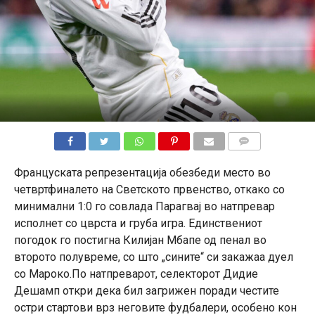
КОМЕНТАРИ
Француската репрезентација обезбеди место во
четвртфиналето на Светското првенство, откако со
минимални 1:0 го совлада Парагвај во натпревар
исполнет со цврста и груба игра. Единствениот
погодок го постигна Килијан Мбапе од пенал во
второто полувреме, со што „сините“ си закажаа дуел
со Мароко.По натпреварот, селекторот Дидие
Дешамп откри дека бил загрижен поради честите
остри стартови врз неговите фудбалери, особено кон