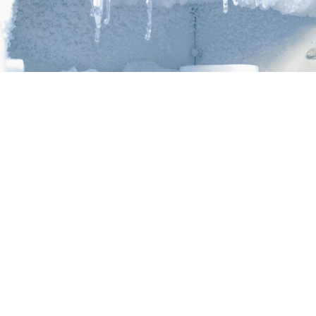
Создавањето мраз во замрзнувачот е чест проблем
во домаќинствата, а најчесто настанува поради
вишок влага што навлегува во уредот, како и поради
неправилно складирање на намирниците.Иако често
се занемарува, наталожениот мраз може да ја намали
ефикасноста на работата на замрзнувачот и да ја