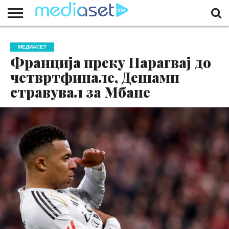
ЗА
НАС
КОНТАКТ
МАРКЕТИНГ
ПОЧЕТНА
МЕДИАСЕТ
Франција преку Парагвај до
четвртфинале, Дешамп
стравувал за Мбапе