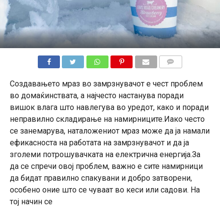
КОМЕНТАРИ
Создавањето мраз во замрзнувачот е чест проблем
во домаќинствата, а најчесто настанува поради
вишок влага што навлегува во уредот, како и поради
неправилно складирање на намирниците.Иако често
се занемарува, наталожениот мраз може да ја намали
ефикасноста на работата на замрзнувачот и да ја
зголеми потрошувачката на електрична енергија.За
да се спречи овој проблем, важно е сите намирници
да бидат правилно спакувани и добро затворени,
особено оние што се чуваат во кеси или садови. На
тој начин се