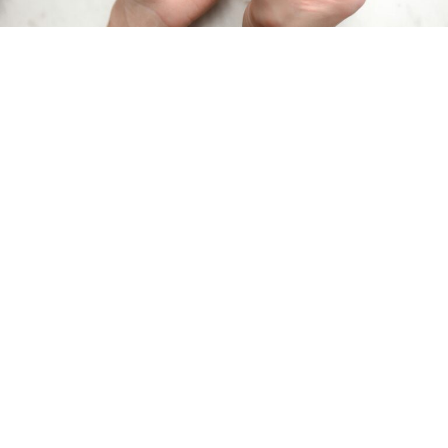
Лакот на ноктите трае кратко и често почнува да пука
веќе по само еден ден. Сепак, постојат неколку
трикови со кои можете да го продолжите траењето
на домашниот маникир.Постојаното миење раце или
садови, користењето средства за дезинфекција, како
и летото, кое носи капење во море и базен, значат
дека нашите раце постојано се во контакт со вода.
Тоа, воедно, му штети и на маникирот.Токму тоа го
скратува траењето на лакот на ноктите. На врвовите
почнува да пука или да се лупи и многу брзо доаѓа вр
ПОВРЗАНИ ВЕСТИ ПРЕКУ ОЗНАКИ: