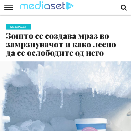
ЗА
НАС
КОНТАКТ
МАРКЕТИНГ
ПОЧЕТНА
МЕДИАСЕТ
Зошто се создава мраз во
замрзнувачот и како лесно
да се ослободите од него