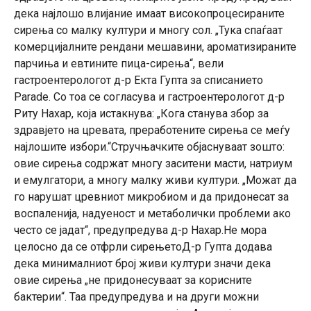
дека најлошо влијание имаат високопроцесираните
сирења со малку култури и многу сол. „Тука спаѓаат
комерцијалните рендани мешавини, ароматизираните
парчиња и евтините пица-сирења“, вели
гастроентерологот д-р Екта Гупта за списанието
Parade. Со тоа се согласува и гастроентерологот д-р
Риту Нахар, која истакнува: „Кога станува збор за
здравјето на цревата, преработените сирења се меѓу
најлошите избори.“Стручњачките објаснуваат зошто:
овие сирења содржат многу заситени масти, натриум
и емулгатори, а многу малку живи култури. „Можат да
го нарушат цревниот микробиом и да придонесат за
воспаленија, надуеност и метаболички проблеми ако
често се јадат“, предупредува д-р Нахар.Не мора
целосно да се отфрли сирењетоД-р Гупта додава
дека минималниот број живи култури значи дека
овие сирења „не придонесуваат за корисните
бактерии“. Таа предупредува и на други можни