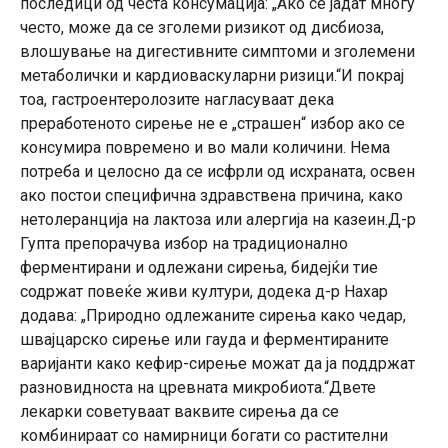
последици од честа консумација: „Ако се јадат многу
често, може да се зголеми ризикот од дисбиоза,
влошување на дигестивните симптоми и зголемени
метаболички и кардиоваскуларни ризици.“И покрај
тоа, гастроентеролозите нагласуваат дека
преработеното сирење не е „страшен“ избор ако се
консумира повремено и во мали количини. Нема
потреба и целосно да се исфрли од исхраната, освен
ако постои специфична здравствена причина, како
нетолеранција на лактоза или алергија на казеин.Д-р
Гупта препорачува избор на традиционално
ферментирани и одлежани сирења, бидејќи тие
содржат повеќе живи култури, додека д-р Нахар
додава: „Природно одлежаните сирења како чедар,
швајцарско сирење или гауда и ферментираните
варијанти како кефир-сирење можат да ја поддржат
разновидноста на цревната микробиота.“Двете
лекарки советуваат ваквите сирења да се
комбинираат со намирници богати со растителни