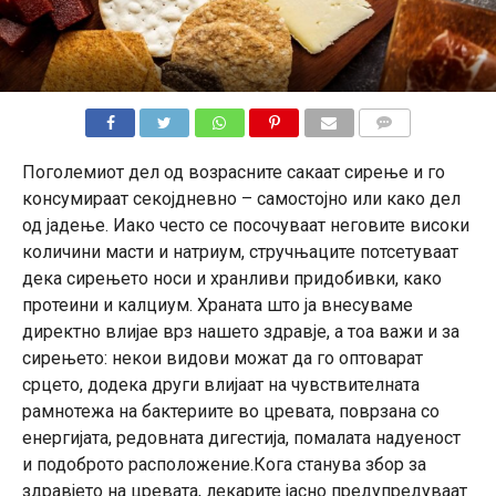
КОМЕНТАРИ
Поголемиот дел од возрасните сакаат сирење и го
консумираат секојдневно – самостојно или како дел
од јадење. Иако често се посочуваат неговите високи
количини масти и натриум, стручњаците потсетуваат
дека сирењето носи и хранливи придобивки, како
протеини и калциум. Храната што ја внесуваме
директно влијае врз нашето здравје, а тоа важи и за
сирењето: некои видови можат да го оптоварат
срцето, додека други влијаат на чувствителната
рамнотежа на бактериите во цревата, поврзана со
енергијата, редовната дигестија, помалата надуеност
и подоброто расположение.Кога станува збор за
здравјето на цревата, лекарите јасно предупредуваат