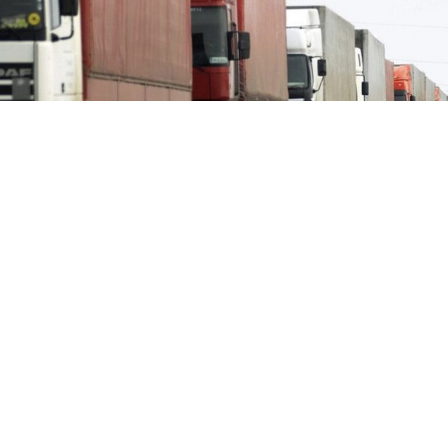
Сигурно сте забележале дека во кабините на
камионите, покрај шофершајбната, често стојат ролни
тоалетна хартија. Причината за тоа е многу
практична.Возачите кои патуваат на долги релации
минуваат многу часови во кабината, што доведува до
силно замаглување на стаклата. Загревањето на