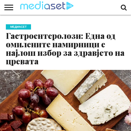
ЗА
НАС
КОНТАКТ
МАРКЕТИНГ
ПОЧЕТНА
МЕДИАСЕТ
Гастроентеролози: Една од
омилените намирници е
најлош избор за здравјето на
цревата