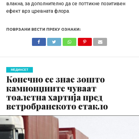
влакна, за дополнително да се поттикне позитивен
ефект врз цревната флора.
ПОВРЗАНИ ВЕСТИ ПРЕКУ ОЗНАКИ:
МЕДИАСЕТ
Конечно се знае зошто
камионџиите чуваат
тоалетна хартија пред
ветробранското стакло