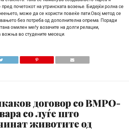
 пред почетокот на утринската возење. Бидејќи ролна се
реењето, може да се користи повеќе пати.Овој метод се
увањето без потреба од дополнителна опрема. Поради
стана омилен меѓу возачите на долги релации,
 вожња во студените месеци.
каков договор со ВМРО-
вара со луѓе што
чинат животите од