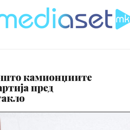
зошто камионџиите
артија пред
такло