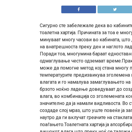
Сигурно сте забележале дека во кабините
тоалетна хартија. Причината за тоа е мно
минуваат многу часови во кабината, што
на внатрешноста преку ден и наглото ла
Поради тоа, многумина бараат едноставни
одмаглување често одземаат време.Практ
може да помогне метод кој стана многу 
температурите предизвикува зголемена ко
влагата и го намалува замаглувањето на 
брзото ноќно ладење доведуваат до созд
влага, во комбинација со зголемената ко
значително да ја намали видливоста. Во 
создаде слој мраз, што уште повеќе ја з
наутро да ги вклучат греачите на стакла
поаѓањето.Тоалетната хартија ја апсорбир
вишокот влага што преку ноќ се таложи н