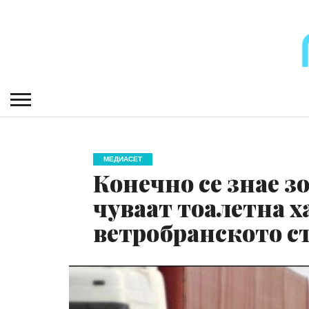
МЕДИАСЕТ
Конечно се знае 
чуваат тоалетна х
ветробранското с