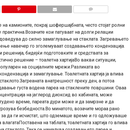
КОМЕНТАРИ
 на камионите, покрај шофершајбната, често стојат ролни
гу практична.Возачите кои патуваат на долги релации
 доведува до силно замаглување на стаклата. Загревањето
дење навечер го зголемуваат создавањето кондензација.
 решенија, бидејќи подготовките и средствата за
ично решение – тоалетна хартијаВо вакви ситуации,
популарен на социјалните мрежи.Разликата во
ндензација и замаглување. Тоалетната хартија ја впива
стаклото.Загреаната внатрешност преку ден, а потоа
авање густа водена пареа на стаклените површини. Оваа
нцентрација на јаглерод диоксид во кабината, може
студено време, пареата дури може и да замрзне и да
агрозува безбедноста.Во минатото, возачите мораа рано
та за да ги исчистат, што одземаше време и го одложуваше
а влагатаПоставена на таблата, тоалетната хартија го впива
а стаклото. Така се намалува создавањето пареа и