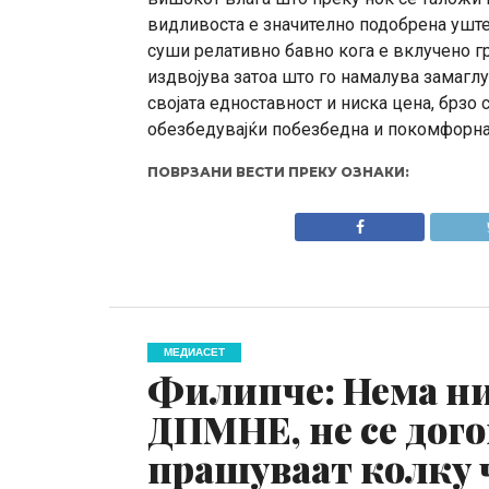
видливоста е значително подобрена уште
суши релативно бавно кога е вклучено г
издвојува затоа што го намалува замагл
својата едноставност и ниска цена, брзо 
обезбедувајќи побезбедна и покомфорна
ПОВРЗАНИ ВЕСТИ ПРЕКУ ОЗНАКИ:
МЕДИАСЕТ
Филипче: Нема ни
ДПМНЕ, не се дого
прашуваат колку 