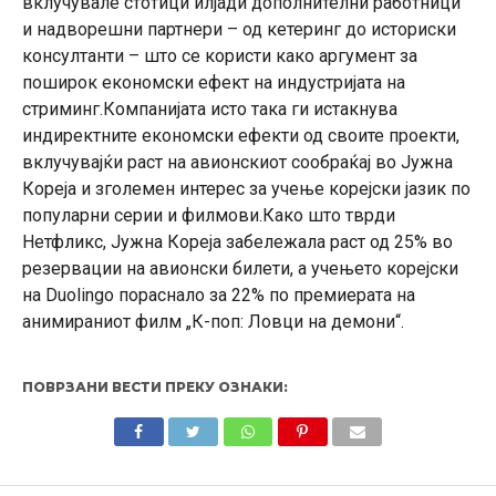
вклучувале стотици илјади дополнителни работници
и надворешни партнери – од кетеринг до историски
консултанти – што се користи како аргумент за
поширок економски ефект на индустријата на
стриминг.Компанијата исто така ги истакнува
индиректните економски ефекти од своите проекти,
вклучувајќи раст на авионскиот сообраќај во Јужна
Кореја и зголемен интерес за учење корејски јазик по
популарни серии и филмови.Како што тврди
Нетфликс, Јужна Кореја забележала раст од 25% во
резервации на авионски билети, а учењето корејски
на Duolingo пораснало за 22% по премиерата на
анимираниот филм „К-поп: Ловци на демони“.
ПОВРЗАНИ ВЕСТИ ПРЕКУ ОЗНАКИ: