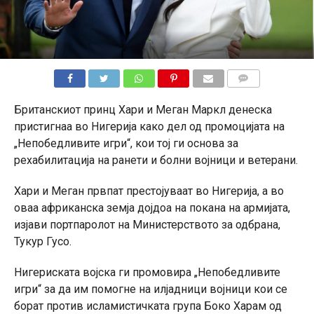
КОМЕНТАРИ
Британскиот принц Хари и Меган Маркл денеска
пристигнаа во Нигерија како дел од промоцијата на
„Непобедливите игри“, кои тој ги основа за
рехабилитација на ранети и болни војници и ветерани.
Хари и Меган првпат престојуваат во Нигерија, а во
оваа африканска земја дојдоа на покана на армијата,
изјави портпаролот на Министерството за одбрана,
Тукур Гусо.
Нигериската војска ги промовира „Непобедливите
игри“ за да им помогне на илјадници војници кои се
борат против исламистичката група Боко Харам од