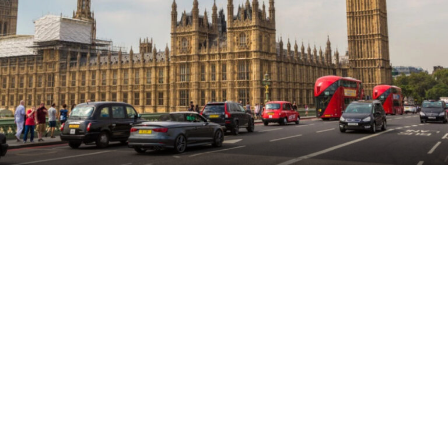
Британската економија порасна за 0,6 отсто во првиот
квартал од оваа година, објави во петокот
Канцеларијата за национална статистика (ОНС).
Тоа беше посилен раст од очекуваното. ОНС соопшти
дека закрепнувањето било предводено од услужниот
и индустрискиот сектор.
Услугите се зголемија за 0,7 отсто во првиот квартал