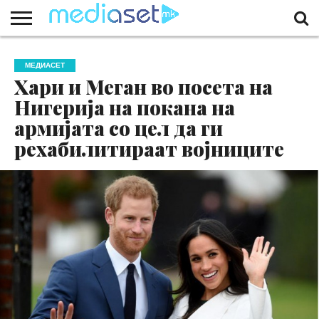
ЗА
НАС
КОНТАКТ
МАРКЕТИНГ
ПОЧЕТНА
МЕДИАСЕТ
Хари и Меган во посета на
Нигерија на покана на
армијата со цел да ги
рехабилитираат војниците