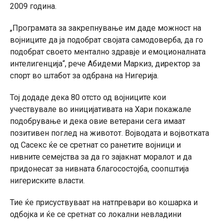
2009 година.
„Програмата за закрепнување им даде можност на
војниците да ја подобрат својата самодоверба, да го
подобрат своето ментално здравје и емоционалната
интелигенција“, рече Абидеми Маркиз, директор за
спорт во штабот за одбрана на Нигерија.
Тој додаде дека 80 отсто од војниците кои
учествувале во иницијативата на Хари покажале
подобрување и дека овие ветерани сега имаат
позитивен поглед на животот. Војводата и војвотката
од Сасекс ќе се сретнат со ранетите војници и
нивните семејства за да го зајакнат моралот и да
придонесат за нивната благосостојба, соопштија
нигериските власти.
Тие ќе присуствуваат на натпревари во кошарка и
одбојка и ќе се сретнат со локални невладини