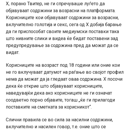
X, порано Твитер, не ги спречуваше луѓето да
објавуваат содржини за возрасни на платформата.
Корисниците кои објавуваат содржини за возрасни,
вклучително голотија и секс, сега од X добија барање
да ги приспособат своите медиумски поставки така
што нивните слики и видеа ќе бидат поставени зад
предупредување за содржина пред да можат да се
видат.
Корисниците на возраст под 18 години или оние кои
не го вклучуваат датумот на раѓање во својот профил
нема да можат да ја гледаат оваа содржина. X посочи
дека ќе открие што објавуваат корисниците,
наведувајќи дека ако корисниците не ги означат
соодветно порно објавите, тогаш „ќе ги прилагоди
поставките на сметката за корисникот“.
Слични правила се во сила за насилни содржини,
вклучително и насилен говор, т.е. оние што се