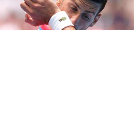
По неверојатниот пресврт, Новак Ѓоковиќ оствари
голема победа против Франциск Серундола и уште
еднаш ја воодушеви планетата, но по мечот има
многу повеќе причини за загриженост отколку за
славење.
Ѓоковиќ по натпреварот откри дека поради
проблемот со повредата што се влоши на