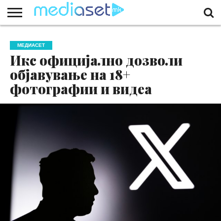
ЗА
НАС
КОНТАКТ
МАРКЕТИНГ
ПОЧЕТНА
МЕДИАСЕТ
Икс официјално дозволи
објавување на 18+
фотографии и видеа